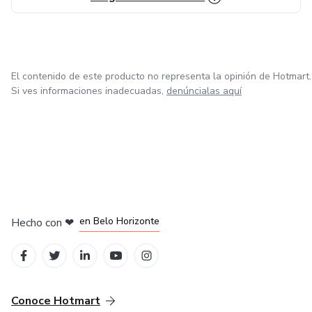
El contenido de este producto no representa la opinión de Hotmart.
Si ves informaciones inadecuadas,
denúncialas aquí
en Ciudad de México
en Bogotá
en Amsterdam
en Madrid
en Belo Horizonte
Hecho con
❤
Conoce Hotmart