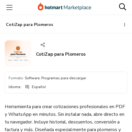
Ir
Ir
Ir
al
a
al
contenido
la
pie
principal
página
de
CotiZap para Plomeros
de
página
pago
CotiZap para Plomeros
Formato
:
Software, Programas para descargar
Idioma
:
Español
Herramienta para crear cotizaciones profesionales en PDF
y WhatsApp en minutos. Sin instalar nada, abre directo en
tu navegador. Incluye historial, descuentos, conversión a
factura y más. Diseñada especialmente para plomeros y