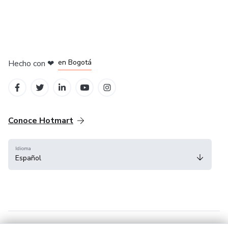
en Amsterdam
en Madrid
en Bogotá
Hecho con
❤
en Belo Horizonte
en Ciudad de México
Conoce Hotmart
Idioma
Español