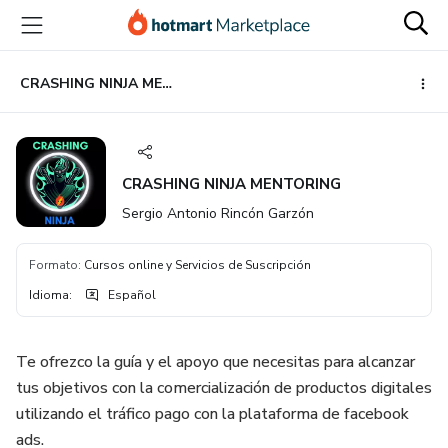
Ir
Ir
Ir
al
a
al
contenido
la
pie
principal
página
de
CRASHING NINJA MENTORING
de
página
pago
CRASHING NINJA MENTORING
Sergio Antonio Rincón Garzón
Formato
:
Cursos online y Servicios de Suscripción
Idioma
:
Español
Te ofrezco la guía y el apoyo que necesitas para alcanzar
tus objetivos con la comercialización de productos digitales
utilizando el tráfico pago con la plataforma de facebook
ads.