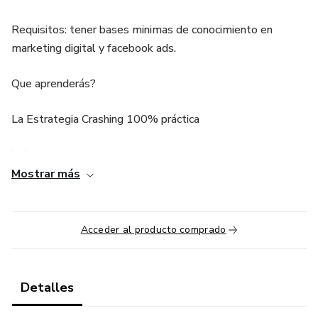
Requisitos: tener bases minimas de conocimiento en
marketing digital y facebook ads.
Que aprenderás?
La Estrategia Crashing 100% práctica
Incluye;
Mostrar más
- Soporte Personalizado Whatsapp
- Material de Apoyo
Acceder al producto comprado
- Mentoría Estrategia Antibaneos Facebook Ads
Detalles
- Mentoría Estrategia Cierre de ventas Whatsapp