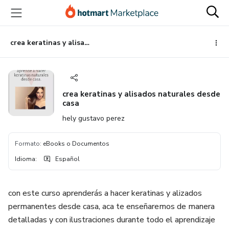
Ir
Ir
Ir
al
a
al
contenido
la
pie
principal
página
de
crea keratinas y alisados naturales desde casa
de
página
pago
crea keratinas y alisados naturales desde
casa
hely gustavo perez
Formato
:
eBooks o Documentos
Idioma
:
Español
con este curso aprenderás a hacer keratinas y alizados
permanentes desde casa, aca te enseñaremos de manera
detalladas y con ilustraciones durante todo el aprendizaje