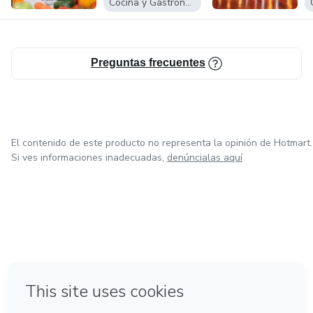
Cocina y Gastronomía
Preguntas frecuentes
El contenido de este producto no representa la opinión de Hotmart.
Si ves informaciones inadecuadas,
denúncialas aquí
en Ciudad de México
en Bogotá
en Amsterdam
en Madrid
en Belo Horizonte
Hecho con
❤