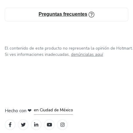
Preguntas frecuentes
El contenido de este producto no representa la opinión de Hotmart.
Si ves informaciones inadecuadas,
denúncialas aquí
en Bogotá
en Amsterdam
en Madrid
en Ciudad de México
Hecho con
❤
en Belo Horizonte