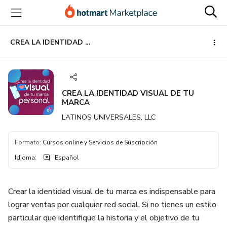
Ir
Ir
Ir
al
a
al
contenido
la
pie
principal
página
de
CREA LA IDENTIDAD VISUAL DE TU MARCA
de
página
pago
CREA LA IDENTIDAD VISUAL DE TU
MARCA
LATINOS UNIVERSALES, LLC
Formato
:
Cursos online y Servicios de Suscripción
Idioma
:
Español
Crear la identidad visual de tu marca es indispensable para
lograr ventas por cualquier red social. Si no tienes un estilo
particular que identifique la historia y el objetivo de tu