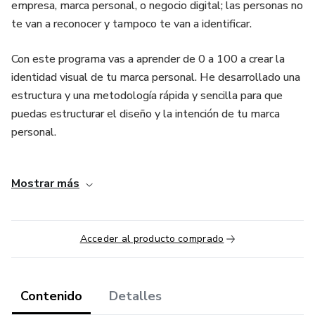
empresa, marca personal, o negocio digital; las personas no
te van a reconocer y tampoco te van a identificar.
Con este programa vas a aprender de 0 a 100 a crear la
identidad visual de tu marca personal. He desarrollado una
estructura y una metodología rápida y sencilla para que
puedas estructurar el diseño y la intención de tu marca
personal.
Todo inicia con una historia, un problema y una idea, con la
Mostrar más
estructura de historia, ideas, y conceptos, Vas a llegar a
encontrar un mensaje gráfico que se conecte contigo, con
tu comunidad, y tus clientes.
Acceder al producto comprado
Contenido
Detalles