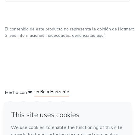
El contenido de este producto no representa la opinión de Hotmart.
Si ves informaciones inadecuadas,
denúncialas aquí
en Ciudad de México
en Bogotá
en Amsterdam
en Madrid
en Belo Horizonte
Hecho con
❤
Conoce Hotmart