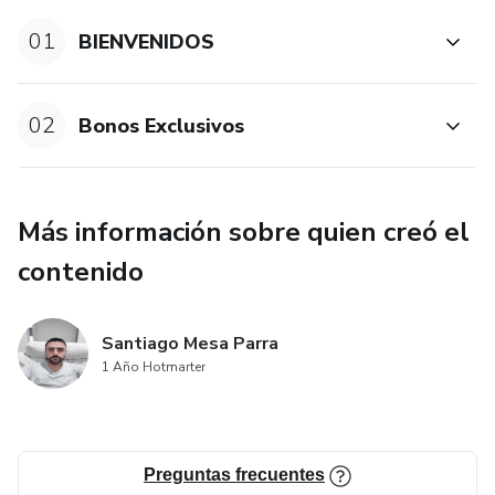
minutos y mini rituales
01
BIENVENIDOS
Creativos diarios que puedes integrar fácilmente en tu
rutina, sin sentirte abrumado/a
02
Bonos Exclusivos
Este libro no es solo una lectura, es una experiencia
transformadora que te invita a priorizarte y avanzar con
amabilidad hacia una vida más equilibrada.
Más información sobre quien creó el
contenido
Santiago Mesa Parra
1 Año Hotmarter
Preguntas frecuentes