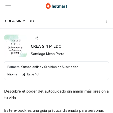
Ir
Ir
Ir
al
a
al
contenido
la
pie
principal
página
de
CREA SIN MIEDO
de
página
pago
CREA SIN MIEDO
Santiago Mesa Parra
Formato
:
Cursos online y Servicios de Suscripción
Idioma
:
Español
Descubre el poder del autocuidado sin añadir más presión a
tu vida.
Este e-book es una guía práctica diseñada para personas