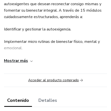
autoexigentes que desean reconectar consigo mismas y
fomentar su bienestar integral. A través de 15 módulos
cuidadosamente estructurados, aprenderás a:
Identificar y gestionar la autoexigencia.
Implementar micro rutinas de bienestar físico, mental y
emocional.
Establecer límites saludables y definir tus valores
Mostrar más
personales.
Cultivar la autocompasión y la atención plena en tu día a
Acceder al producto comprado
día.
Transformar la productividad en una aliada de tu bienestar.
Contenido
Detalles
Además, incluye ejercicios de pausa intencional de 5