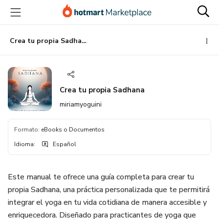
Ir
Ir
Ir
al
a
al
contenido
la
pie
principal
página
de
Crea tu propia Sadhana
de
página
pago
Crea tu propia Sadhana
miriamyoguini
Formato
:
eBooks o Documentos
Idioma
:
Español
Este manual te ofrece una guía completa para crear tu
propia Sadhana, una práctica personalizada que te permitirá
integrar el yoga en tu vida cotidiana de manera accesible y
enriquecedora. Diseñado para practicantes de yoga que