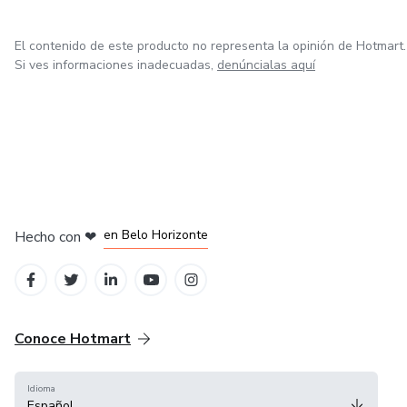
El contenido de este producto no representa la opinión de Hotmart.
Si ves informaciones inadecuadas,
denúncialas aquí
en Ciudad de México
en Bogotá
en Amsterdam
en Madrid
en Belo Horizonte
Hecho con
❤
Conoce Hotmart
Idioma
Español