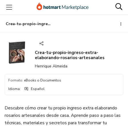
Ir
Ir
Ir
al
a
al
contenido
la
pie
principal
página
de
Crea-tu-propio-ingreso-extra-elaborando-rosarios-artesanales
de
página
pago
Crea-tu-propio-ingreso-extra-
elaborando-rosarios-artesanales
Henrique Almeida
Formato
:
eBooks o Documentos
Idioma
:
Español
Descubre cómo crear tu propio ingreso extra elaborando
rosarios artesanales desde casa. Aprende paso a paso las
técnicas, materiales y secretos para transformar tu