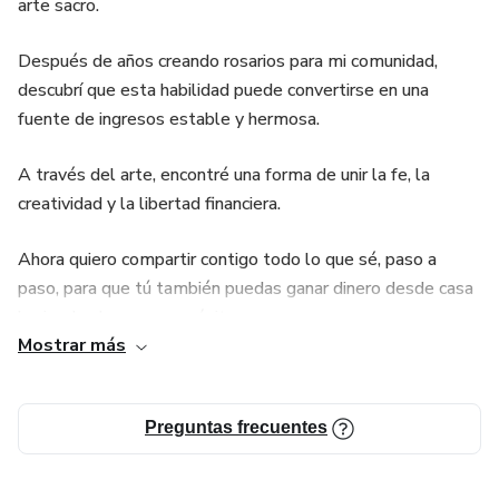
arte sacro.
Después de años creando rosarios para mi comunidad,
descubrí que esta habilidad puede convertirse en una
fuente de ingresos estable y hermosa.
A través del arte, encontré una forma de unir la fe, la
creatividad y la libertad financiera.
Ahora quiero compartir contigo todo lo que sé, paso a
paso, para que tú también puedas ganar dinero desde casa
haciendo algo con propósito y amor.
Mostrar más
Porque cuando trabajas con tus manos y tu corazón, cada
pieza se convierte en una bendición que transforma vidas
Preguntas frecuentes
— empezando por la tuya. 💫