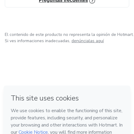
Preguntas frecuentes
El contenido de este producto no representa la opinión de Hotmart.
Si ves informaciones inadecuadas,
denúncialas aquí
en Bogotá
en Amsterdam
en Madrid
en Ciudad de México
Hecho con
❤
en Belo Horizonte
Conoce Hotmart