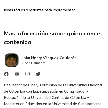
inspirarán para el proceso de creación de tu negocio.
Ideas fáciles y realistas para implementar
No importa si eres un principiante o un emprendedor
experimentado, este archivo PDF te ayudará a tomar
medidas concretas para crear tu propio negocio sin
necesidad de invertir grandes sumas de dinero. Así que
Más información sobre quien creó el
¿por qué esperar? ¡Descarga ahora mismo el archivo PDF
contenido
"Ideas para crear un emprendimiento sin dinero" y comienza
a construir tu futuro emprendimiento!
John Henry Vásquez Calderón
7 Año Hotmarter
Realizador de Cine y Televisión de la Universidad Nacional
de Colombia con Especialización en Comunicación-
Educación de la Universidad Central de Colombia y
Magister en Educación en la Universidad de Cundinamarca.