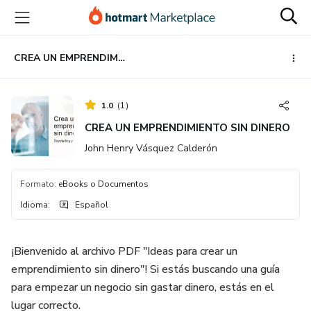
Ir
Ir
Ir
al
a
al
contenido
la
pie
principal
página
de
CREA UN EMPRENDIMIENTO SIN DINERO
de
página
pago
1.0
(
1
)
CREA UN EMPRENDIMIENTO SIN DINERO
John Henry Vásquez Calderón
Formato
:
eBooks o Documentos
Idioma
:
Español
¡Bienvenido al archivo PDF "Ideas para crear un
emprendimiento sin dinero"! Si estás buscando una guía
para empezar un negocio sin gastar dinero, estás en el
lugar correcto.