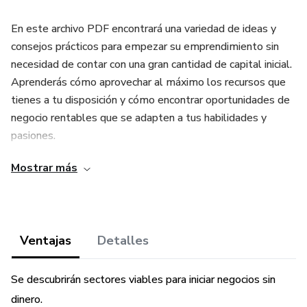
En este archivo PDF encontrará una variedad de ideas y
consejos prácticos para empezar su emprendimiento sin
necesidad de contar con una gran cantidad de capital inicial.
Aprenderás cómo aprovechar al máximo los recursos que
tienes a tu disposición y cómo encontrar oportunidades de
negocio rentables que se adapten a tus habilidades y
pasiones.
Mostrar más
Desde negocios en línea hasta servicios de consultoría,
encontrará una amplia gama de ideas que se adaptan a
diferentes industrias y mercados. Y lo mejor de todo, estas
ideas no requieren grandes inversiones de dinero para
Ventajas
Detalles
empezar.
Además, nuestro archivo PDF está diseñado para ser fácil
Se descubrirán sectores viables para iniciar negocios sin
de leer y comprender. Contiene consejos prácticos que te
dinero.