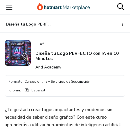
Ir
Ir
Ir
al
a
al
contenido
la
pie
principal
página
de
Diseña tu Logo PERFECTO con IA en 10 Minutos
de
página
pago
Diseña tu Logo PERFECTO con IA en 10
Minutos
Arid Academy
Formato
:
Cursos online y Servicios de Suscripción
Idioma
:
Español
¿Te gustaría crear logos impactantes y modernos sin
necesidad de saber diseño gráfico? Con este curso
aprenderás a utilizar herramientas de inteligencia artificial