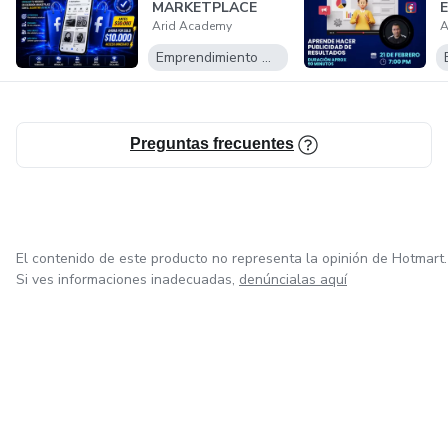
MARKETPLACE
E
Arid Academy
A
2026
F
Emprendimiento Digital
Preguntas frecuentes
El contenido de este producto no representa la opinión de Hotmart.
Si ves informaciones inadecuadas,
denúncialas aquí
en Ciudad de México
en Bogotá
en Amsterdam
en Madrid