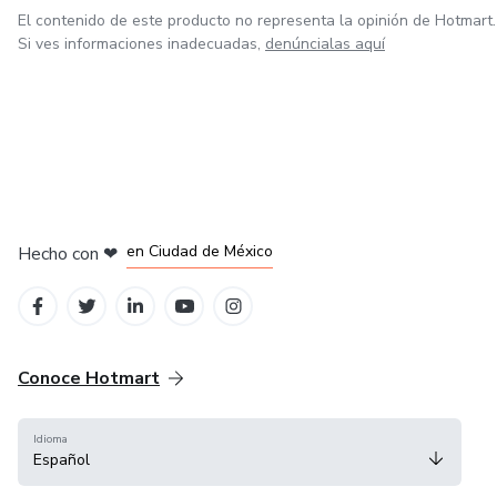
El contenido de este producto no representa la opinión de Hotmart.
Si ves informaciones inadecuadas,
denúncialas aquí
en Bogotá
en Amsterdam
en Madrid
en Ciudad de México
Hecho con
❤
en Belo Horizonte
Conoce Hotmart
Idioma
Español