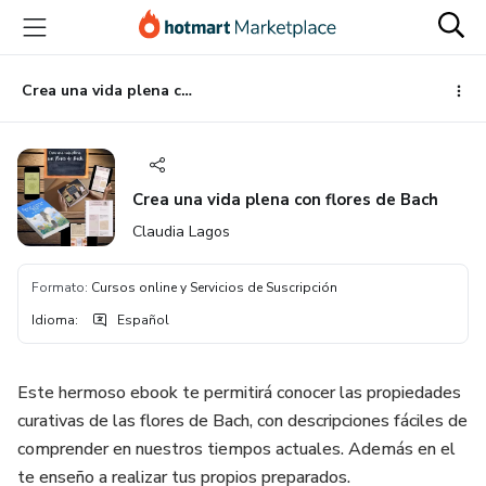
Ir
Ir
Ir
al
a
al
contenido
la
pie
principal
página
de
Crea una vida plena con flores de Bach
de
página
pago
Crea una vida plena con flores de Bach
Claudia Lagos
Formato
:
Cursos online y Servicios de Suscripción
Idioma
:
Español
Este hermoso ebook te permitirá conocer las propiedades
curativas de las flores de Bach, con descripciones fáciles de
comprender en nuestros tiempos actuales. Además en el
te enseño a realizar tus propios preparados.