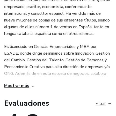
Álex Rovira Celma (Barcelona, 1 de marzo de 1969) es un
empresario, escritor, economista, conferenciante
internacional y consultor español. Ha vendido más de
nueve millones de copias de sus diferentes títulos, siendo
algunos de ellos número 1 de ventas en España, tanto en
lengua catalana, española como en otros idiomas.
Es licenciado en Ciencias Empresariales y MBA por
ESADE, donde dirige seminarios sobre Innovación, Gestión
del Cambio, Gestión del Talento, Gestión de Personas y
Pensamiento Creativo para alta dirección de empresas y/o
ONG. Además de en esta escuela de negocios, colabora
también en otras instituciones de gran prestigio académico.
Mostrar más
La buena suerte ha sido su obra de mayor impacto
internacional, editada en 47 idiomas, con un éxito sin
Evaluaciones
Filtrar
precedentes en la literatura de no ficción española, que
vendió más de tres millones de copias en tan solo dos