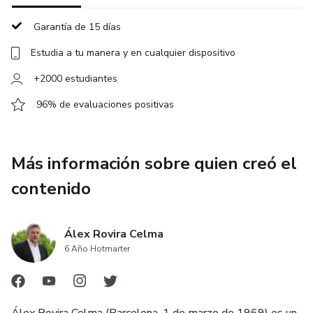
impida cumplir esos propósitos que sabes que te harían
llevar una Buena Vida, pero que no sabes muy bien cómo
Garantía de 15 días
lograrlos o que siempre dejas a medias por falta de
Estudia a tu manera y en cualquier dispositivo
motivación.
+2000 estudiantes
96% de evaluaciones positivas
Más información sobre quien creó el
contenido
Álex Rovira Celma
6 Año Hotmarter