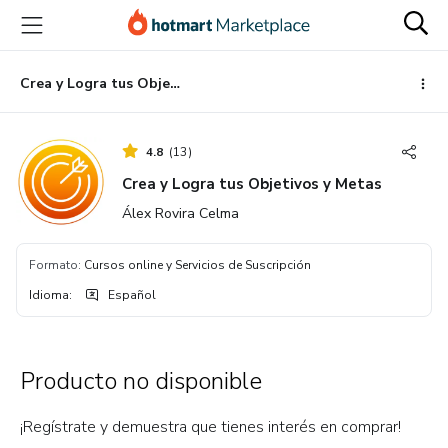
Ir
Ir
Ir
al
a
al
contenido
la
pie
principal
página
de
Crea y Logra tus Objetivos y Metas
de
página
pago
4.8
(
13
)
Crea y Logra tus Objetivos y Metas
Álex Rovira Celma
Formato
:
Cursos online y Servicios de Suscripción
Idioma
:
Español
Producto no disponible
¡Regístrate y demuestra que tienes interés en comprar!