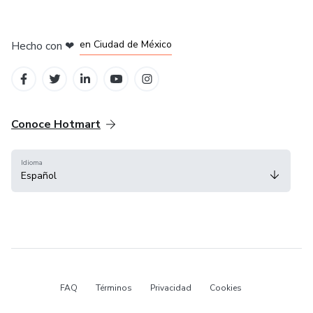
en Bogotá
en Amsterdam
en Madrid
en Ciudad de México
Hecho con
❤
en Belo Horizonte
Conoce Hotmart
Idioma
Español
FAQ
Términos
Privacidad
Cookies