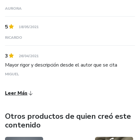
Felicidad" o "Un Corazón lleno de Estrellas", "Cuentos para
AURORA
quererte mejor", la ficción empresarial en el caso de "El
Beneficio", o la novela como es el caso de "La Última
Respuesta" y su secuela, "La luz de Alejandría".
5
18/05/2021
RICARDO
3
26/04/2021
Mayor rigor y descripción desde el autor que se cita
MIGUEL
Leer Más
Otros productos de quien creó este
contenido