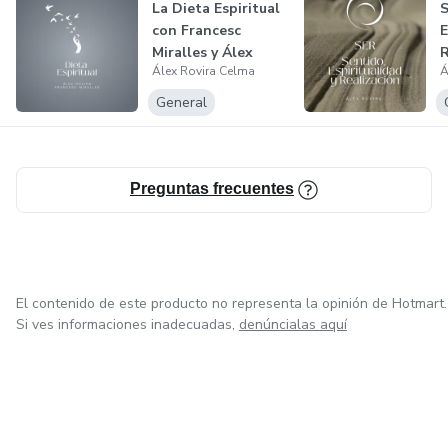
La Dieta Espiritual
S
con Francesc
E
Miralles y Álex
R
Álex Rovira Celma
Á
Rovira
P
General
Preguntas frecuentes
El contenido de este producto no representa la opinión de Hotmart.
Si ves informaciones inadecuadas,
denúncialas aquí