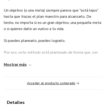
Un objetivo (o una meta) siempre parece que “está lejos”
hasta que trazas el plan maestro para alcanzarlo. De
hecho, no importa si es un gran objetivo, una pequeña meta
o si quieres darle un vuelco a tu vida.
Si puedes planearlo, puedes lograrlo.
Por eso, este método está planteado de forma que, con
solo 4 pasos, tengas la mentalidad y la hoja de ruta
Mostrar más
necesaria para cumplir tus objetivos y metas. Es decir, que
tengas ese plan bien definido y trabajar tu mentalidad para
que nada te impida llevarlo a cabo.
Acceder al producto comprado
En definitiva.
Una guía muy práctica, corta y sencilla para que nada te
Detalles