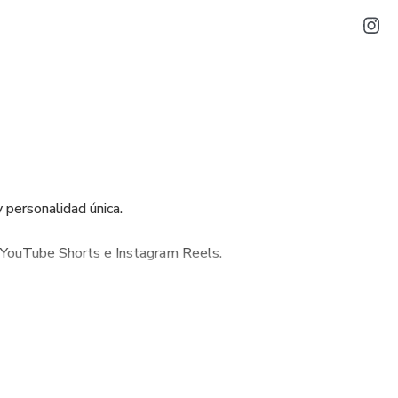
y personalidad única.
, YouTube Shorts e Instagram Reels.
os.
es fáciles de usar.