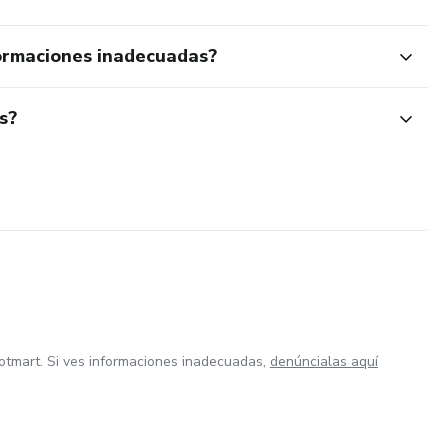
ormaciones inadecuadas?
s?
otmart. Si ves informaciones inadecuadas,
denúncialas aquí