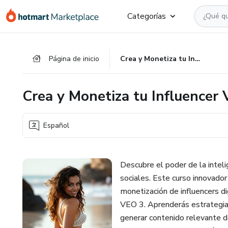
Ir
Ir
Ir
Categorías
al
a
al
contenido
la
pie
principal
página
de
Página de inicio
Crea y Monetiza tu Influencer Virtual con Inteligencia Artificial
de
página
pago
Crea y Monetiza tu Influencer V
Español
Descubre el poder de la intelig
sociales. Este curso innovador
monetización de influencers d
VEO 3. Aprenderás estrategias 
generar contenido relevante 