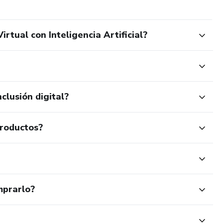
badas.
rtual con Inteligencia Artificial?
vos.
clusión digital?
productos?
mprarlo?