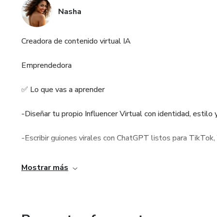
Nasha
Creadora de contenido virtual IA
Emprendedora
✅ Lo que vas a aprender
-Diseñar tu propio Influencer Virtual con identidad, estilo 
-Escribir guiones virales con ChatGPT listos para TikTok
-Producir videos realistas con Veo 3 en cuestión de minut
Mostrar más
-Editar y optimizar contenido con herramientas profesional
-Publicar y viralizar en las principales redes sociales.