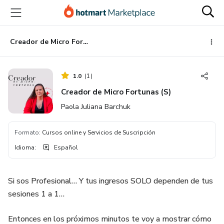
Ir
Ir
Ir
al
a
al
contenido
la
pie
principal
página
de
Creador de Micro Fortunas (S)
de
página
pago
1.0
(
1
)
Creador de Micro Fortunas (S)
Paola Juliana Barchuk
Formato
:
Cursos online y Servicios de Suscripción
Idioma
:
Español
Si sos Profesional… Y tus ingresos SOLO dependen de tus
sesiones 1 a 1…
Entonces en los próximos minutos te voy a mostrar cómo