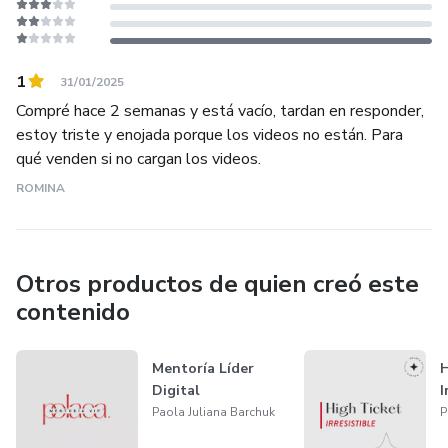
1
31/01/2025
Compré hace 2 semanas y está vacío, tardan en responder,
estoy triste y enojada porque los videos no están. Para
qué venden si no cargan los videos.
ROMINA
Otros productos de quien creó este
contenido
Mentoría Líder
H
Digital
I
Paola Juliana Barchuk
P