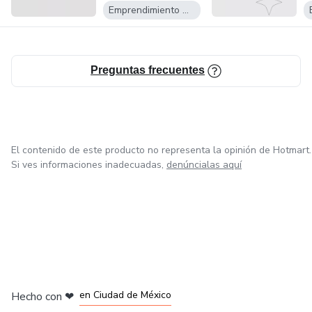
Emprendimiento Digital
Preguntas frecuentes
El contenido de este producto no representa la opinión de Hotmart.
Si ves informaciones inadecuadas,
denúncialas aquí
en Bogotá
en Amsterdam
en Madrid
en Ciudad de México
Hecho con
❤