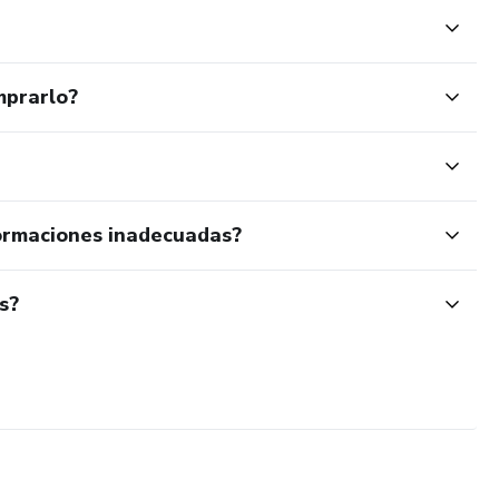
mprarlo?
ormaciones inadecuadas?
s?