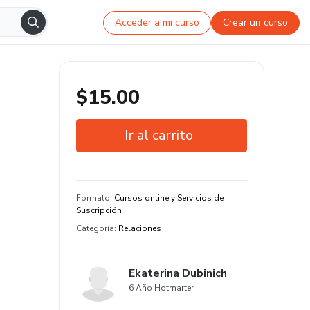
Acceder a mi curso
Crear un curso
$15.00
Ir al carrito
Garantía de 7 días
Formato
:
Cursos online y Servicios de
Suscripción
Categoría
:
Relaciones
Ekaterina Dubinich
6 Año Hotmarter