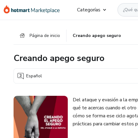
Ir
Ir
Ir
Categorías
al
a
al
contenido
la
pie
principal
página
de
Página de inicio
Creando apego seguro
de
página
pago
Creando apego seguro
Español
Del ataque y evasión a la empa
qué te acercas cuando el otro 
cómo se forma ese ciclo agota
prácticas para cambiar estos 