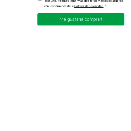
producto. Además, confirmas que leíste y estás de acuerdo
*
con los términos de la
Política de Privacidad
¡Me gustaría comprar!