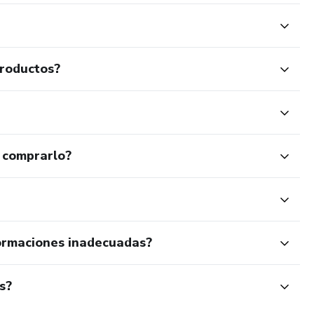
productos?
 comprarlo?
ormaciones inadecuadas?
s?