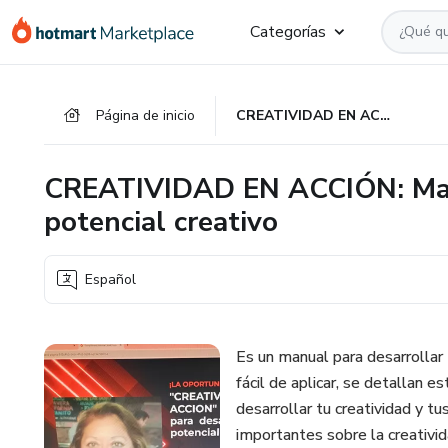
Ir
Ir
Ir
Categorías
al
a
al
contenido
la
pie
principal
página
de
Página de inicio
CREATIVIDAD EN ACCIÓN: Manual para desarrollar tu potencial creativo
de
página
pago
CREATIVIDAD EN ACCIÓN: Manu
potencial creativo
Español
Es un manual para desarrollar 
fácil de aplicar, se detallan e
desarrollar tu creatividad y t
importantes sobre la creativid