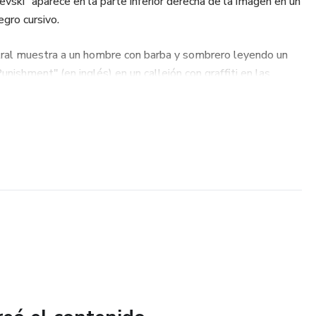
vski" aparece en la parte inferior derecha de la imagen en un
gro cursivo.
ntral muestra a un hombre con barba y sombrero leyendo un
Punishment" (en inglés) en un callejón con graffiti en las
agen es realista y sombrío, evocando el ambiente del siglo XIX
ras de Dostoyevski.