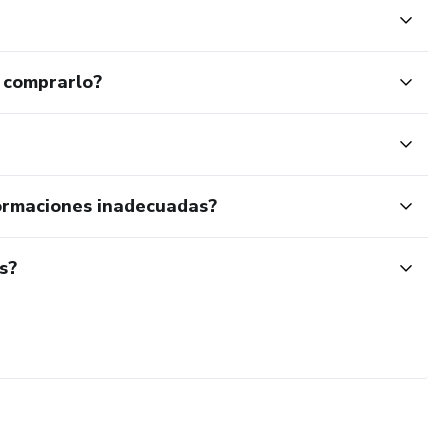
 comprarlo?
ormaciones inadecuadas?
s?