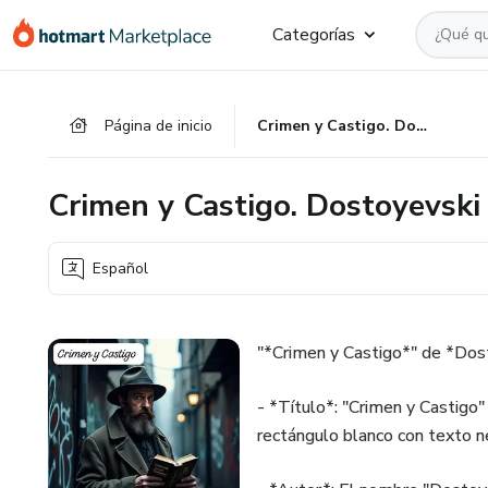
Ir
Ir
Ir
Categorías
al
a
al
contenido
la
pie
principal
página
de
Página de inicio
Crimen y Castigo. Dostoyevski
de
página
pago
Crimen y Castigo. Dostoyevski
Español
"*Crimen y Castigo*" de *Dos
- *Título*: "Crimen y Castigo"
rectángulo blanco con texto ne