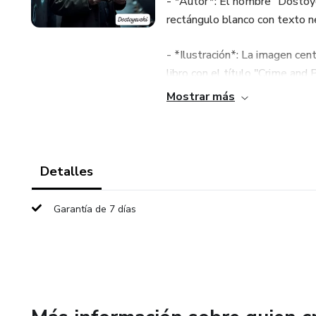
- *Autor*: El nombre "Dostoye
rectángulo blanco con texto ne
- *Ilustración*: La imagen ce
libro con el título "Crime and 
paredes.
Mostrar más
- *Estilo*: El estilo de la im
ruso, característico de las ob
Detalles
📚
Garantía de 7 días