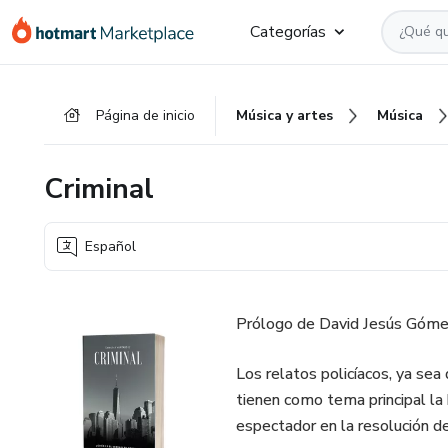
Ir
Ir
Ir
Categorías
al
a
al
contenido
la
pie
principal
página
de
Página de inicio
Música y artes
Música
de
página
pago
Criminal
Español
Prólogo de David Jesús Góme
Los relatos policíacos, ya sea 
tienen como tema principal la
espectador en la resolución de