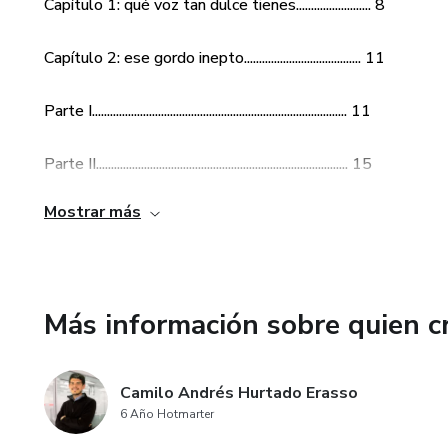
Capítulo 1: qué voz tan dulce tienes......................... 8
Capítulo 2: ese gordo inepto....................................... 11
Parte I..................................................................................... 11
Parte II.................................................................................... 15
Mostrar más
Capítulo 3: eres un tonto.............................................. 17
Pa
Más información sobre quien c
Camilo Andrés Hurtado Erasso
6 Año Hotmarter