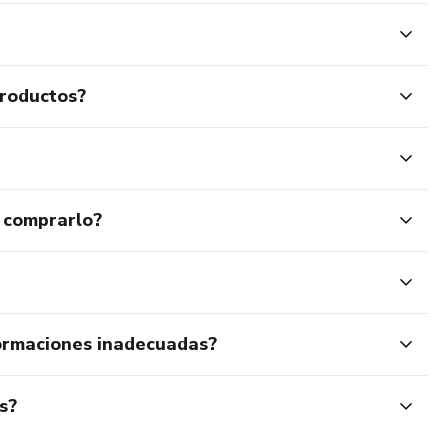
productos?
 comprarlo?
ormaciones inadecuadas?
s?