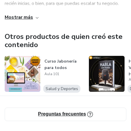
recién inicias, o bien, para que puedas escalar tu negocio.
Mostrar más
Otros productos de quien creó este
contenido
Curso Jabonería
H
para todos
V
H
Aula 101
A
Salud y Deportes
Preguntas frecuentes