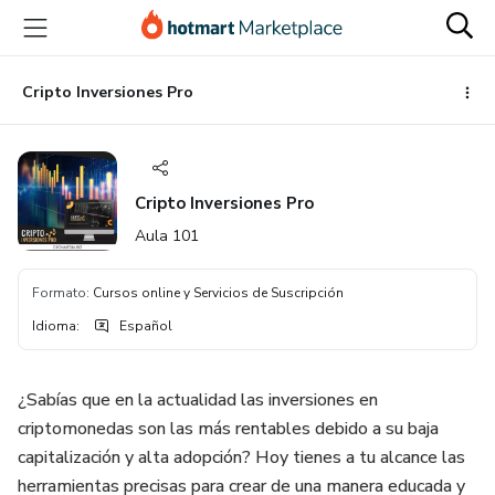
Ir
Ir
Ir
al
a
al
contenido
la
pie
principal
página
de
Cripto Inversiones Pro
de
página
pago
Cripto Inversiones Pro
Aula 101
Formato
:
Cursos online y Servicios de Suscripción
Idioma
:
Español
¿Sabías que en la actualidad las inversiones en
criptomonedas son las más rentables debido a su baja
capitalización y alta adopción? Hoy tienes a tu alcance las
herramientas precisas para crear de una manera educada y