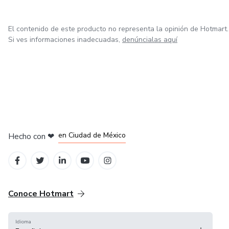
El contenido de este producto no representa la opinión de Hotmart.
Si ves informaciones inadecuadas,
denúncialas aquí
en Bogotá
en Amsterdam
en Madrid
en Ciudad de México
Hecho con
❤
en Belo Horizonte
Conoce Hotmart
Idioma