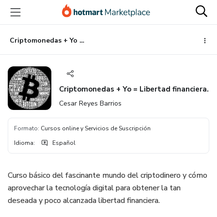
Ir
Ir
Ir
al
a
al
contenido
la
pie
principal
página
de
Criptomonedas + Yo = Libertad financiera.
de
página
pago
Criptomonedas + Yo = Libertad financiera.
Cesar Reyes Barrios
Formato
:
Cursos online y Servicios de Suscripción
Idioma
:
Español
Curso básico del fascinante mundo del criptodinero y cómo
aprovechar la tecnología digital para obtener la tan
deseada y poco alcanzada libertad financiera.