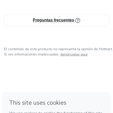
Preguntas frecuentes
El contenido de este producto no representa la opinión de Hotmart.
Si ves informaciones inadecuadas,
denúncialas aquí
en Bogotá
en Amsterdam
en Madrid
en Ciudad de México
Hecho con
❤
en Belo Horizonte