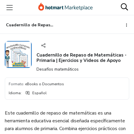
Ir
Ir
Ir
al
a
al
contenido
la
pie
principal
página
de
Cuadernillo de Repaso de Matemáticas - Primaria | Ejercicios y Videos de Apoyo
de
página
pago
Cuadernillo de Repaso de Matemáticas -
Primaria | Ejercicios y Videos de Apoyo
Desafíos matemáticos
Formato
:
eBooks o Documentos
Idioma
:
Español
Este cuadernillo de repaso de matemáticas es una
herramienta educativa esencial diseñada específicamente
para alumnos de primaria. Combina ejercicios prácticos con