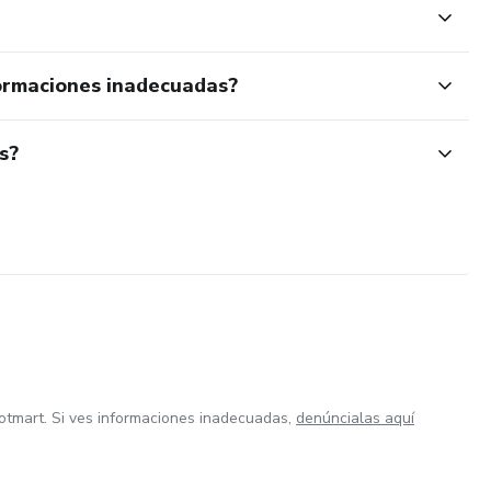
ormaciones inadecuadas?
s?
otmart. Si ves informaciones inadecuadas,
denúncialas aquí