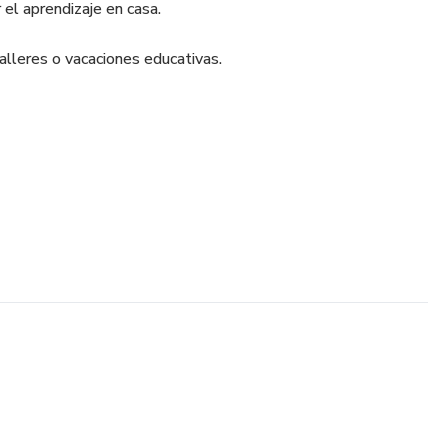
 el aprendizaje en casa.
alleres o vacaciones educativas.
 lectora ✏️
ógico 🔢
🎨
para usar en dispositivos digitales.