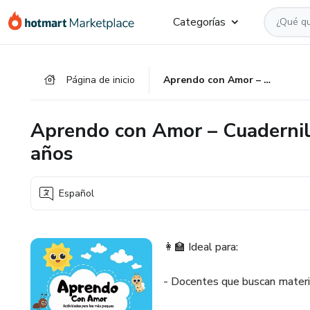
Ir
Ir
Ir
Categorías
al
a
al
contenido
la
pie
principal
página
de
Página de inicio
Aprendo con Amor – Cuadernillo educativo para niños de 5 a 8 años
de
página
pago
Aprendo con Amor – Cuadernill
años
Español
👩‍🏫 Ideal para:
- Docentes que buscan materia