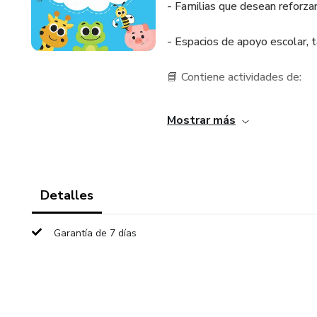
- Familias que desean reforzar
- Espacios de apoyo escolar, t
📘 Contiene actividades de:
-Lectoescritura y comprensión
Mostrar más
-Matemática y razonamiento l
-Atención y observación 👀
Detalles
-Motricidad fina y creatividad 
Garantía de 7 días
🖨️ Formato: PDF imprimible o 