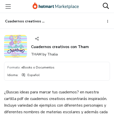
Ir
Ir
Ir
al
a
al
contenido
la
pie
principal
página
de
Cuadernos creativos con Tham
de
página
pago
Cuadernos creativos con Tham
THAM by Thalia
Formato
:
eBooks o Documentos
Idioma
:
Español
¿Buscas ideas para marcar tus cuadernos? en nuestra
cartilla pdf de cuadernos creativos encontrarás inspiración.
Incluye variedad de ejemplos con diferentes personajes y
diferentes nombres de materias escolares y además cada