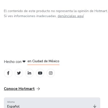
El contenido de este producto no representa la opinión de Hotmart.
Si ves informaciones inadecuadas,
denúncialas aquí
en Bogotá
en Amsterdam
en Madrid
en Ciudad de México
Hecho con
❤
en Belo Horizonte
Conoce Hotmart
Idioma
Español