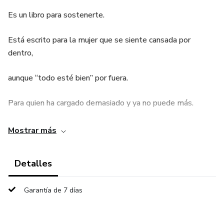
Es un libro para sostenerte.
Está escrito para la mujer que se siente cansada por
dentro,
aunque “todo esté bien” por fuera.
Para quien ha cargado demasiado y ya no puede más.
Aquí no encontrarás exigencias ni fórmulas espirituales.
Mostrar más
Encontrarás palabras que descansan,
Detalles
fe que acompaña
Garantía de 7 días
y un espacio seguro para volver a ti sin culpa.