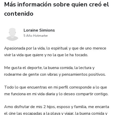
Dentro encontrarás reflexiones profundas,
Más información sobre quien creó el
contenido
afirmaciones suaves,
un ritual sencillo
Loraine Simions
5 Año Hotmarter
y un camino de 7 días para recuperar la calma, sin presión.
Apasionada por la vida, lo espiritual y que de uno merece
Este libro no te pide más.
vivir la vida que quiere y no la que le ha tocado.
Te sostiene.
Me gusta el deporte, la buena comida, la lectura y
rodearme de gente con vibras y pensamientos positivos.
Tal vez no llegaste aquí por casualidad.
Todo lo que encuentras en mi perfil corresponde a lo que
Tal vez tu alma estaba buscando un lugar donde
me funciona en mi vida diaria y lo deseo compartir contigo.
descansar.
Amo disfrutar de mis 2 hijos, esposo y familia, me encanta
el cine las escapadas a la playa y viajar, la buena comida y