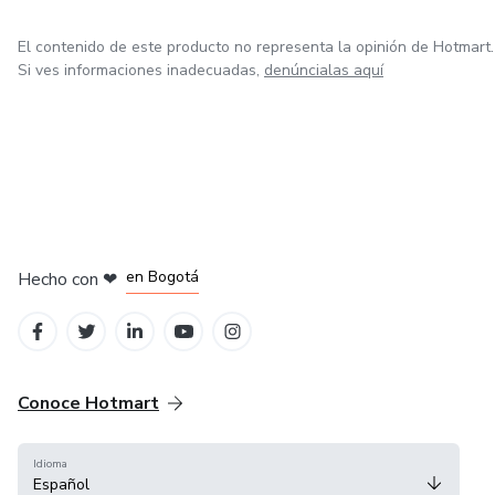
El contenido de este producto no representa la opinión de Hotmart.
Si ves informaciones inadecuadas,
denúncialas aquí
en Amsterdam
en Madrid
en Bogotá
Hecho con
❤
en Belo Horizonte
en Ciudad de México
Conoce Hotmart
Idioma
Español