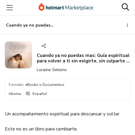
Ir
Ir
Ir
al
a
al
contenido
la
pie
principal
página
de
Cuando ya no puedas mas: Guía espiritual para volver a ti sin exigirte, sin culparte y sin romperte
de
página
pago
Cuando ya no puedas mas: Guía espiritual
para volver a ti sin exigirte, sin culparte y
sin romperte
Loraine Simions
Formato
:
eBooks o Documentos
Idioma
:
Español
Un acompañamiento espiritual para descansar y soltar
Este no es un libro para cambiarte.