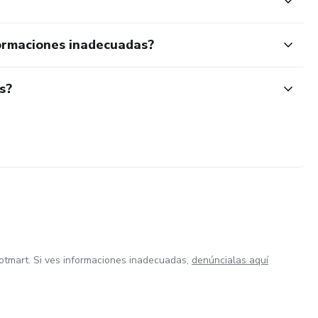
ormaciones inadecuadas?
s?
otmart. Si ves informaciones inadecuadas,
denúncialas aquí