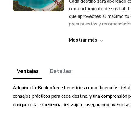
Cada destino será abordado co
comportamiento de sus habita
que aproveches al máximo tu e
presupuestos y recomendacion
Te revelaremos los principales
Mostrar más
que te ayudarán a navegar cad
posibilidades.
Prepárate para planear tu pró
Ventajas
Detalles
descubre por qué estos destin
viajes. ¡Comencemos esta emo
Adquirir el eBook ofrece beneficios como itinerarios det
consejos prácticos para cada destino, y una comprensión prof
enriquece la experiencia del viajero, asegurando aventur