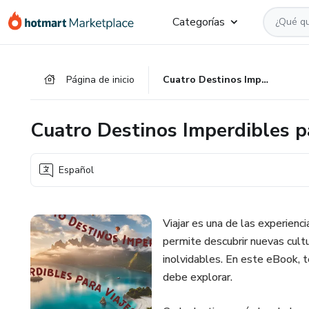
Ir
Ir
Ir
Categorías
al
a
al
contenido
la
pie
principal
página
de
Página de inicio
Cuatro Destinos Imperdibles para Viajeros
de
página
pago
Cuatro Destinos Imperdibles p
Español
Viajar es una de las experien
permite descubrir nuevas cult
inolvidables. En este eBook, 
debe explorar.