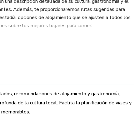
n una descripción detallada de su cultura, gastronomía y el
ntes. Además, te proporcionaremos rutas sugeridas para
stadía, opciones de alojamiento que se ajusten a todos los
es sobre los mejores lugares para comer.
 atractivos turísticos, así como algunos consejos prácticos
a ciudad, cada capítulo te sumergirá en un mundo lleno de
xima aventura con nuestras recomendaciones y consejos, y
os son considerados imprescindibles en cualquier lista de
cionante travesía!
allados, recomendaciones de alojamiento y gastronomía,
unda de la cultura local. Facilita la planificación de viajes y
as memorables.