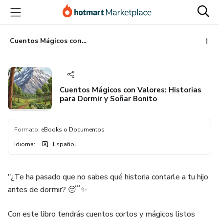
Ir
Ir
Ir
al
a
al
contenido
la
pie
principal
página
de
Cuentos Mágicos con Valores: Historias para Dormir y Soñar Bonito
de
página
pago
Cuentos Mágicos con Valores: Historias
para Dormir y Soñar Bonito
Formato
:
eBooks o Documentos
Idioma
:
Español
"¿Te ha pasado que no sabes qué historia contarle a tu hijo
antes de dormir? 😴✨
Con este libro tendrás cuentos cortos y mágicos listos