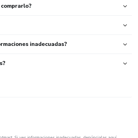
 comprarlo?
ormaciones inadecuadas?
s?
otmart. Si ves informaciones inadecuadas,
denúncialas aquí