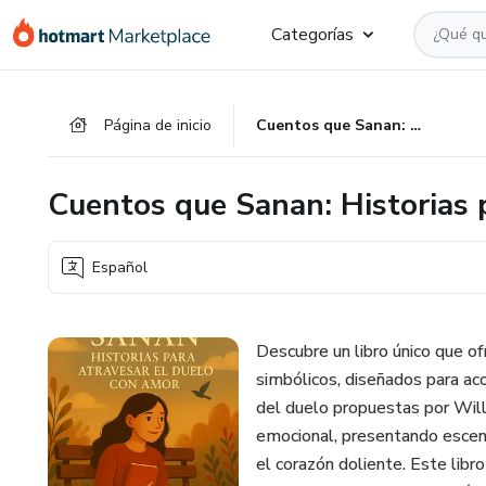
Ir
Ir
Ir
Categorías
al
a
al
contenido
la
pie
principal
página
de
Página de inicio
Cuentos que Sanan: Historias para atravesar el duelo con amor
de
página
pago
Cuentos que Sanan: Historias 
Español
Descubre un libro único que o
simbólicos, diseñados para ac
del duelo propuestas por Will
emocional, presentando escena
el corazón doliente. Este lib