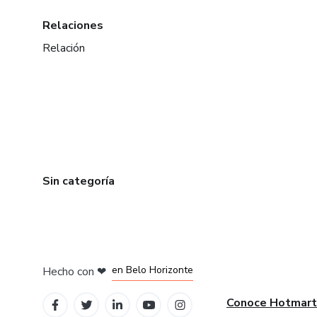
Relaciones
Relación
Sin categoría
en Ciudad de México
en Bogotá
en Amsterdam
en Madrid
en Belo Horizonte
Hecho con
❤
Conoce Hotmart