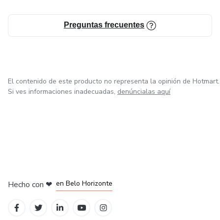
Preguntas frecuentes
El contenido de este producto no representa la opinión de Hotmart.
Si ves informaciones inadecuadas,
denúncialas aquí
en Ciudad de México
en Bogotá
en Amsterdam
en Madrid
en Belo Horizonte
Hecho con
❤