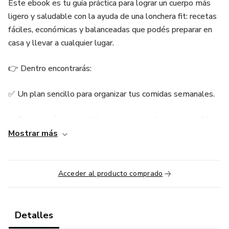
Este ebook es tu guía práctica para lograr un cuerpo más
ligero y saludable con la ayuda de una lonchera fit: recetas
fáciles, económicas y balanceadas que podés preparar en
casa y llevar a cualquier lugar.
👉 Dentro encontrarás:
✅ Un plan sencillo para organizar tus comidas semanales.
✅ Recetas rápidas, nutritivas y con ingredientes accesibles.
Mostrar más
✅ Tips para combinar alimentos que favorecen la saciedad
y queman grasa.
Acceder al producto comprado
✅ Estrategias de compra inteligente para ahorrar hasta un
30% en el súper.
Detalles
✅ Ideas de loncheras listas en minutos, ideales para el