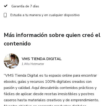
trabajo, estudio o gimnasio.
Garantía de 7 días
No importa si ya intentaste dietas sin éxito o si no tenés
Estudia a tu manera y en cualquier dispositivo
tiempo para cocinar: este ebook te muestra cómo bajar de
peso disfrutando lo que comés, sin complicaciones ni
gastos innecesarios.
Más información sobre quien creó el
contenido
💡 Transformá tu rutina, organizá tu alimentación y descubrí
lo fácil que es cuidar tu cuerpo con una lonchera fit.
VMS TIENDA DIGITAL
1 Año Hotmarter
“VMS Tienda Digital es tu espacio online para encontrar
ebooks, guías y recursos 100% digitales creados con
pasión y calidad. Aquí descubrirás contenidos prácticos y
fáciles de aplicar: desde recetas irresistibles y postres
caseros hasta materiales creativos y de emprendimiento.