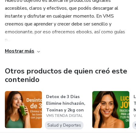
Nuestro objetivo es acercarte productos digitales
accesibles, claros y efectivos, que podés descargar al
instante y disfrutar en cualquier momento. En VMS
creemos que aprender y crecer debe ser sencillo y
emocionante, por eso ofrecemos ebooks, así como guías
p...
Mostrar más
Otros productos de quien creó este
contenido
Detox de 3 Días
Elimine hinchazón,
Toxinas y 2kg con
VMS TIENDA DIGITAL
V
Jugos S...
P
Salud y Deportes