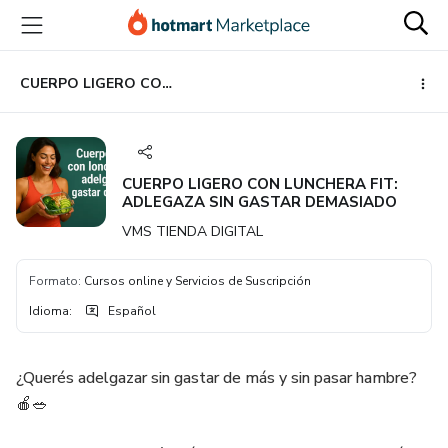
Ir
Ir
Ir
al
a
al
contenido
la
pie
principal
página
de
CUERPO LIGERO CON LUNCHERA FIT: ADLEGAZA SIN GASTAR DEMASIADO
de
página
pago
CUERPO LIGERO CON LUNCHERA FIT:
ADLEGAZA SIN GASTAR DEMASIADO
VMS TIENDA DIGITAL
Formato
:
Cursos online y Servicios de Suscripción
Idioma
:
Español
¿Querés adelgazar sin gastar de más y sin pasar hambre?
🍎🥗