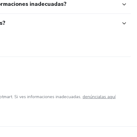
ormaciones inadecuadas?
s?
otmart. Si ves informaciones inadecuadas,
denúncialas aquí