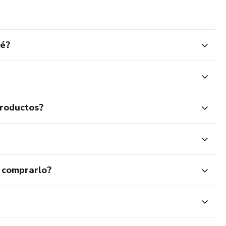
bé?
productos?
 comprarlo?