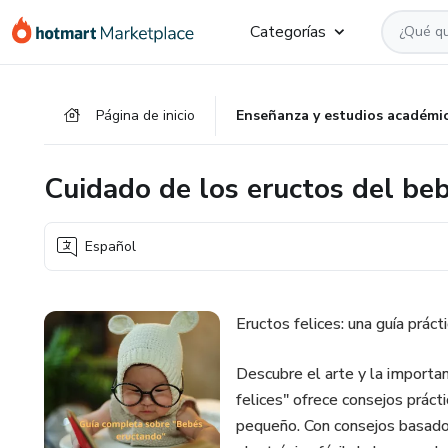
Ir
Ir
Ir
Categorías
al
a
al
contenido
la
pie
principal
página
de
Página de inicio
Enseñanza y estudios académi
de
página
pago
Cuidado de los eructos del be
Español
Eructos felices: una guía práct
Descubre el arte y la importan
felices" ofrece consejos prácti
pequeño. Con consejos basados 