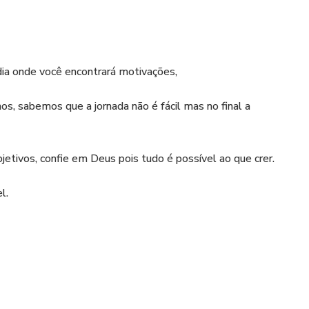
ia onde você encontrará motivações,
hos, sabemos que a jornada não é fácil mas no final a
jetivos, confie em Deus pois tudo é possível ao que crer.
l.
############################################