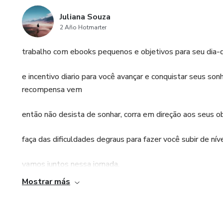
Juliana Souza
2 Año Hotmarter
trabalho com ebooks pequenos e objetivos para seu dia-d
e incentivo diario para você avançar e conquistar seus son
recompensa vem
então não desista de sonhar, corra em direção aos seus ob
faça das dificuldades degraus para fazer você subir de níve
vamos juntos nessa jornada.
Mostrar más
fique bem!
########################################