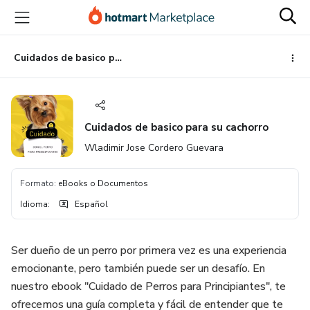
Ir
Ir
Ir
al
a
al
contenido
la
pie
principal
página
de
Cuidados de basico para su cachorro
de
página
pago
Cuidados de basico para su cachorro
Wladimir Jose Cordero Guevara
Formato
:
eBooks o Documentos
Idioma
:
Español
Ser dueño de un perro por primera vez es una experiencia
emocionante, pero también puede ser un desafío. En
nuestro ebook "Cuidado de Perros para Principiantes", te
ofrecemos una guía completa y fácil de entender que te