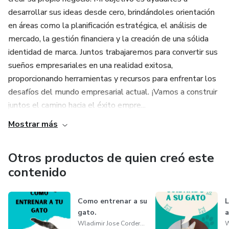
desarrollar sus ideas desde cero, brindándoles orientación
en áreas como la planificación estratégica, el análisis de
mercado, la gestión financiera y la creación de una sólida
identidad de marca. Juntos trabajaremos para convertir sus
sueños empresariales en una realidad exitosa,
proporcionando herramientas y recursos para enfrentar los
desafíos del mundo empresarial actual. ¡Vamos a construir
juntos el camino hacia el éxito empre...
Mostrar más
Otros productos de quien creó este
contenido
Como entrenar a su
L
gato.
a
Wladimir Jose Cordero Guevara