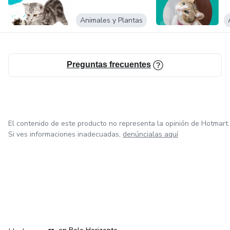
Animales y Plantas
Preguntas frecuentes
El contenido de este producto no representa la opinión de Hotmart.
Si ves informaciones inadecuadas,
denúncialas aquí
en Ciudad de México
en Bogotá
en Amsterdam
en Madrid