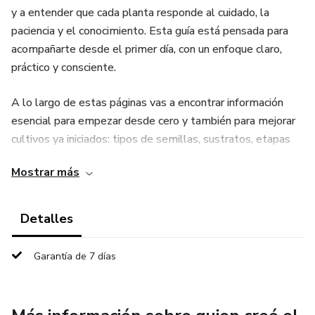
y a entender que cada planta responde al cuidado, la
paciencia y el conocimiento. Esta guía está pensada para
acompañarte desde el primer día, con un enfoque claro,
práctico y consciente.
A lo largo de estas páginas vas a encontrar información
esencial para empezar desde cero y también para mejorar
cultivos ya iniciados: tipos de semillas, sustratos, etapas
de crecimiento, cultivo en exterior e indoor, manejo de
Mostrar más
plagas, nutrición y cosecha. Todo explicado de forma
simple, aplicable y adaptada al contexto real de Argentina,
para que puedas tomar decisiones con seguridad.
Detalles
“Cultivar con calma” es también una filosofía. Significa dejar
Garantía de 7 días
de lado la ansiedad por los resultados y enfocarse en el
proceso: aprender de los errores, observar los cambios
diarios y desarrollar una relación más cercana con la planta.