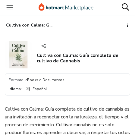
Ir
Ir
Ir
al
a
al
contenido
la
pie
principal
página
de
Cultiva con Calma: Guía completa de cultivo de Cannabis
de
página
pago
Cultiva con Calma: Guía completa de
cultivo de Cannabis
Formato
:
eBooks o Documentos
Idioma
:
Español
Cultiva con Calma: Guía completa de cultivo de cannabis es
una invitación a reconectar con la naturaleza, el tiempo y el
proceso de crecimiento. Cultivar cannabis no es solo
producir flores: es aprender a observar, a respetar los ciclos