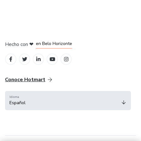
en Ciudad de México
en Bogotá
en Amsterdam
en Madrid
en Belo Horizonte
Hecho con
❤
Conoce Hotmart
Idioma
Español