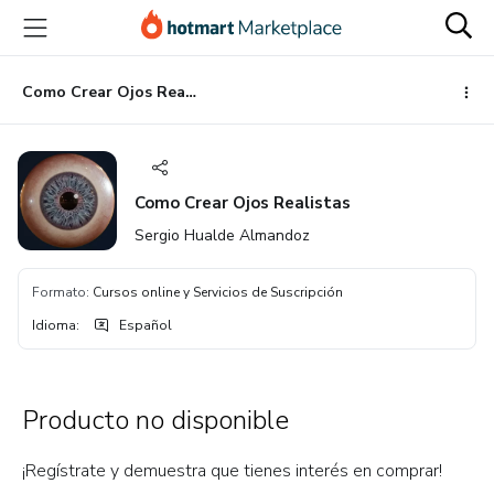
Ir
Ir
Ir
al
a
al
contenido
la
pie
principal
página
de
Como Crear Ojos Realistas
de
página
pago
Como Crear Ojos Realistas
Sergio Hualde Almandoz
Formato
:
Cursos online y Servicios de Suscripción
Idioma
:
Español
Producto no disponible
¡Regístrate y demuestra que tienes interés en comprar!