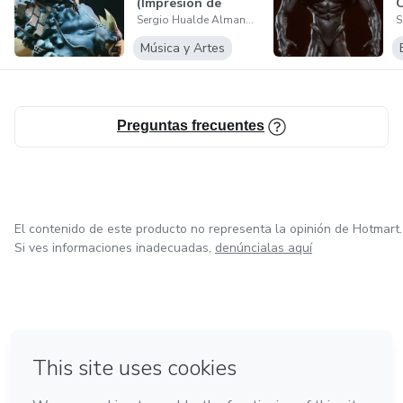
(Impresión de
C
Sergio Hualde Almandoz
Estatuas Colecc...
Música y Artes
Preguntas frecuentes
El contenido de este producto no representa la opinión de Hotmart.
Si ves informaciones inadecuadas,
denúncialas aquí
en Ciudad de México
en Bogotá
en Amsterdam
en Madrid