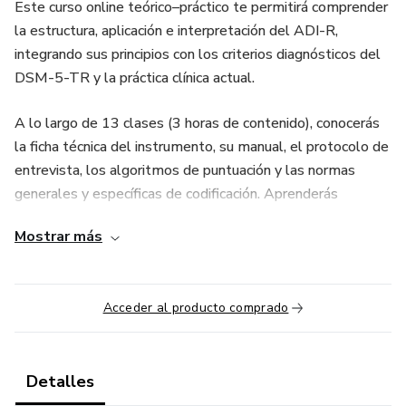
Este curso online teórico–práctico te permitirá comprender
la estructura, aplicación e interpretación del ADI-R,
integrando sus principios con los criterios diagnósticos del
DSM-5-TR y la práctica clínica actual.
A lo largo de 13 clases (3 horas de contenido), conocerás
la ficha técnica del instrumento, su manual, el protocolo de
entrevista, los algoritmos de puntuación y las normas
generales y específicas de codificación. Aprenderás
también los pasos para la interpretación de resultados, el
Mostrar más
diagnóstico diferencial y las consideraciones clínicas para su
integración con otras pruebas.
Acceder al producto comprado
El curso explica cómo el ADI-R se complementa con
herramientas como el ADOS-2 y el Cuestionario de
Comunicación Social (SCQ), y cómo interpretar los
indicadores conductuales del desarrollo social, la
Detalles
comunicación y los patrones restrictivos o repetitivos.