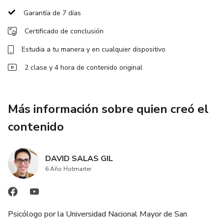
Garantía de 7 días
⚠️ Este curso no constituye una certificación ni acreditación
Certificado de conclusión
internacional oficial en el uso clínico del ADI-R. Su finalidad
es formativa y académica, brindando conocimientos
Estudia a tu manera y en cualquier dispositivo
técnicos para comprender y analizar el instrumento antes
2 clase y 4 hora de contenido original
de acceder a una acreditación oficial.
No se incluyen materiales escaneados; se recomienda
Más información sobre quien creó el
adquirir el test en TEA Ediciones o distribuidores
contenido
autorizados.
Dirigido a psicólogos clínicos, neuropsicólogos y
DAVID SALAS GIL
profesionales del desarrollo, así como a estudiantes
6 Año Hotmarter
avanzados de psicología interesados en la evaluación
diagnóstica del TEA.
Accede desde cualquier país, estudia a tu ritmo y recibe tu
Psicólogo por la Universidad Nacional Mayor de San