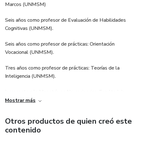
certificado digital de culminación.
Marcos (UNMSM)
🧠 Aprende a comprender y analizar el ADI-R con rigor
Seis años como profesor de Evaluación de Habilidades
técnico, ética profesional y enfoque clínico actualizado.
Cognitivas (UNMSM).
💡 Fortalece tu capacidad para identificar e interpretar
Seis años como profesor de prácticas: Orientación
indicadores diagnósticos del espectro autista.
Vocacional (UNMSM).
⚠️ Importante: El curso no incluye el test ni materiales del
Tres años como profesor de prácticas: Teorías de la
mismo. No usamos versiones pirata.
Inteligencia (UNMSM).
Ingresante a la Maestría en Neurociencias, Facultad de
Medicina San Fernando, UNMSM.
Mostrar más
Psicólogo por la Universidad Nacional Mayor de San
Otros productos de quien creó este
Marcos (UNMSM). Profesor universitario durante más de
contenido
seis años en las áreas de Evaluación de Habilidades
Cognitivas, Teorías de la Inteligencia y Orientación