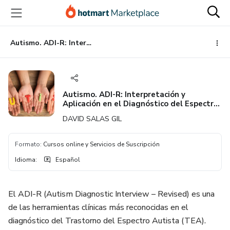
Ir
Ir
Ir
al
a
al
contenido
la
pie
principal
página
de
Autismo. ADI-R: Interpretación y Aplicación en el Diagnóstico del Espectro Autista (TEA)
de
página
pago
Autismo. ADI-R: Interpretación y
Aplicación en el Diagnóstico del Espectro
Autista (TEA)
DAVID SALAS GIL
Formato
:
Cursos online y Servicios de Suscripción
Idioma
:
Español
El ADI-R (Autism Diagnostic Interview – Revised) es una
de las herramientas clínicas más reconocidas en el
diagnóstico del Trastorno del Espectro Autista (TEA).