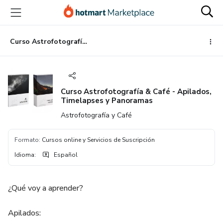
Ir
Ir
Ir
al
a
al
contenido
la
pie
principal
página
de
Curso Astrofotografía & Café - Apilados, Timelapses y Panoramas
de
página
pago
Curso Astrofotografía & Café - Apilados,
Timelapses y Panoramas
Astrofotografía y Café
Formato
:
Cursos online y Servicios de Suscripción
Idioma
:
Español
¿Qué voy a aprender?
Apilados: