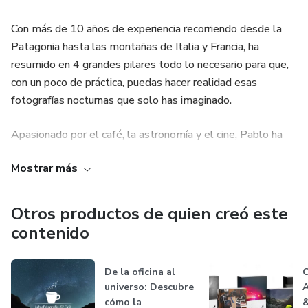
Con más de 10 años de experiencia recorriendo desde la
Patagonia hasta las montañas de Italia y Francia, ha
resumido en 4 grandes pilares todo lo necesario para que,
con un poco de práctica, puedas hacer realidad esas
fotografías nocturnas que solo has imaginado.
Apasionado por el café, la astronomía y el cine, Pablo ha
utilizado todas estas influencias para crear un contenido
Mostrar más
absolutamente diferente, emocionante y por encima de
todo, práctico y útil.
Otros productos de quien creó este
De una cantidad monumental de kilómetros recorridos, con
contenido
sus errores y aciertos, es que hoy se presenta de forma
intuitiva, todo lo que verdaderamente hace falta para tener
De la oficina al
C
éxito cuando salimos a apreciar el cielo nocturno.
universo: Descubre
A
cómo la
&