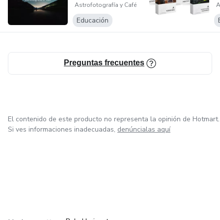
Pablo está listo para ayudarte a cambiar tu mundo, ¿te
Astrofotografía y Café
A
astrofotografía...
unes?
Educación
Preguntas frecuentes
El contenido de este producto no representa la opinión de Hotmart.
Si ves informaciones inadecuadas,
denúncialas aquí
en Ciudad de México
en Bogotá
en Amsterdam
en Madrid