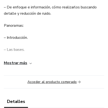
– De enfoque e información, cómo realizarlos buscando
detalle y reducción de ruido.
Panoramas:
– Introducción.
– Las bases.
– Fotografía panorámica de día.
Mostrar más
– Fotografía panorámica de noche.
Acceder al producto comprado
– Edición, unión y exportación
Timelapses:
Detalles