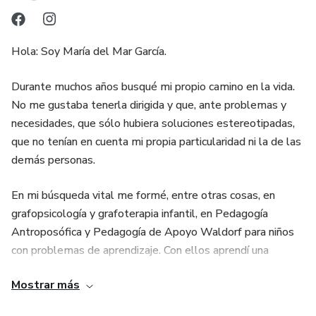
Hola: Soy María del Mar García.
Durante muchos años busqué mi propio camino en la vida.
No me gustaba tenerla dirigida y que, ante problemas y
necesidades, que sólo hubiera soluciones estereotipadas,
que no tenían en cuenta mi propia particularidad ni la de las
demás personas.
En mi búsqueda vital me formé, entre otras cosas, en
grafopsicología y grafoterapia infantil, en Pedagogía
Antroposófica y Pedagogía de Apoyo Waldorf para niños
con problemas de aprendizaje. Con ellos aprendí una
manera de tratar a los alumnos mucho más humana y
Mostrar más
creativa (y más acorde a mi propio sentir), buscando y
respetando aquellas capacidades únicas que todos