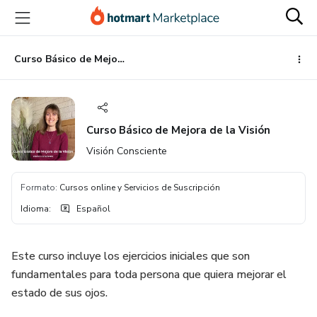
Ir
Ir
Ir
al
a
al
contenido
la
pie
principal
página
de
Curso Básico de Mejora de la Visión
de
página
pago
Curso Básico de Mejora de la Visión
Visión Consciente
Formato
:
Cursos online y Servicios de Suscripción
Idioma
:
Español
Este curso incluye los ejercicios iniciales que son
fundamentales para toda persona que quiera mejorar el
estado de sus ojos.