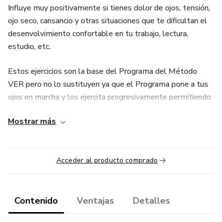
Influye muy positivamente si tienes dolor de ojos, tensión,
ojo seco, cansancio y otras situaciones que te dificultan el
desenvolvimiento confortable en tu trabajo, lectura,
estudio, etc.
Estos ejercicios son la base del Programa del Método
VER pero no lo sustituyen ya que el Programa pone a tus
ojos en marcha y los ejercita progresivamente permitiendo
una mejoría total o considerable de tu visión.
Mostrar más
Todas las personas que lo compren obtendrán un
descuento equivalente en el Programa del Método VER si
deciden ampliar el trabajo sobre sus ojos.
Acceder al producto comprado
Contenido
Ventajas
Detalles