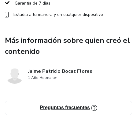
progresivos para trabajar fuerza, resistencia y movilidad.
Garantía de 7 días
Estudia a tu manera y en cualquier dispositivo
Entrenamiento en gimnasio, calistenia e híbrido: Diversifica
tus rutinas con métodos que combinan lo mejor de ambos
mundos para un desarrollo físico completo.
Más información sobre quien creó el
Mentalidad ganadora: Desarrolla una mentalidad fuerte
contenido
para superar cualquier obstáculo y mantener la motivación
al máximo.
Jaime Patricio Bocaz Flores
1 Año Hotmarter
¡Es momento de tomar acción y dar el primer paso hacia tu
mejor versión! Únete a este curso y descubre cómo un
entrenamiento inteligente puede cambiar no solo tu
cuerpo, sino también tu vida.
Preguntas frecuentes