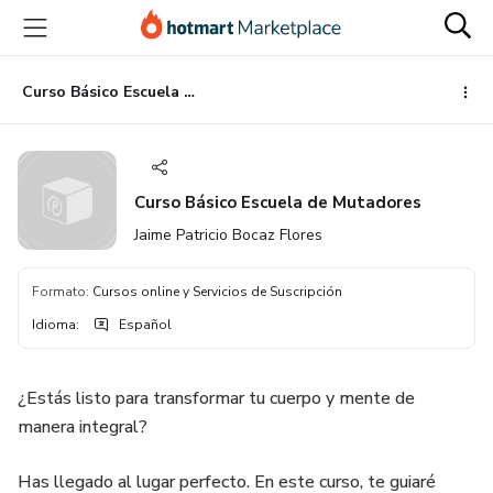
Ir
Ir
Ir
al
a
al
contenido
la
pie
principal
página
de
Curso Básico Escuela de Mutadores
de
página
pago
Curso Básico Escuela de Mutadores
Jaime Patricio Bocaz Flores
Formato
:
Cursos online y Servicios de Suscripción
Idioma
:
Español
¿Estás listo para transformar tu cuerpo y mente de
manera integral?
Has llegado al lugar perfecto. En este curso, te guiaré