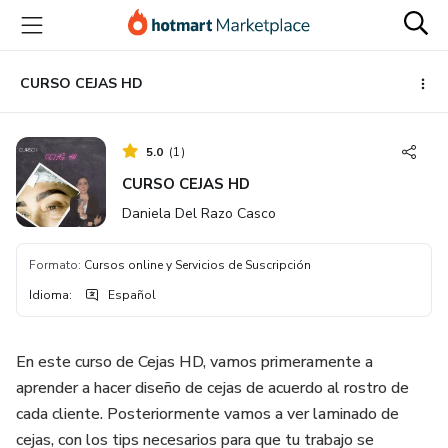
Ir
Ir
Ir
al
a
al
contenido
la
pie
principal
página
de
CURSO CEJAS HD
de
página
pago
5.0
(
1
)
CURSO CEJAS HD
Daniela Del Razo Casco
Formato
:
Cursos online y Servicios de Suscripción
Idioma
:
Español
En este curso de Cejas HD, vamos primeramente a
aprender a hacer diseño de cejas de acuerdo al rostro de
cada cliente. Posteriormente vamos a ver laminado de
cejas, con los tips necesarios para que tu trabajo se