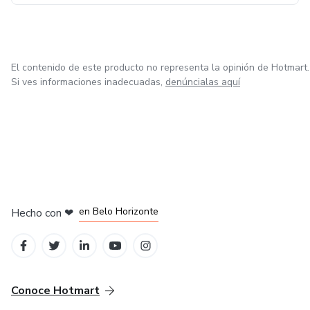
El contenido de este producto no representa la opinión de Hotmart.
Si ves informaciones inadecuadas,
denúncialas aquí
en Ciudad de México
en Bogotá
en Amsterdam
en Madrid
en Belo Horizonte
Hecho con
❤
Conoce Hotmart