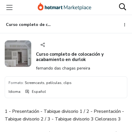
Ir
Ir
Ir
al
a
al
contenido
la
pie
principal
página
de
Curso completo de colocación y acabamiento en durlok
de
página
pago
Curso completo de colocación y
acabamiento en durlok
fernando das chagas pereira
Formato
:
Screencasts, películas, clips
Idioma
:
Español
1 - Presentación - Tabique divisorio 1 / 2 - Presentación -
Tabique divisorio 2 / 3 - Tabique divisorio 3 Cielorasos 3