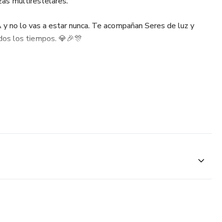
zas multirestelares.
 y no lo vas a estar nunca. Te acompañan Seres de luz y
os los tiempos. 💎🎉🎊
municación y entrelazar estos vinculos para trabajar en
ara darte !!
que ingresen a tu vida de forma más consciente.
en riesgo, ahí han estado cuidándote.
 te han abrazado con su luz tratando de darte calma.
zón a una nueva vibración que dejará atrás las formas
vido hasta hoy.