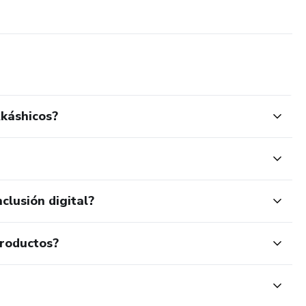
Akáshicos?
clusión digital?
productos?