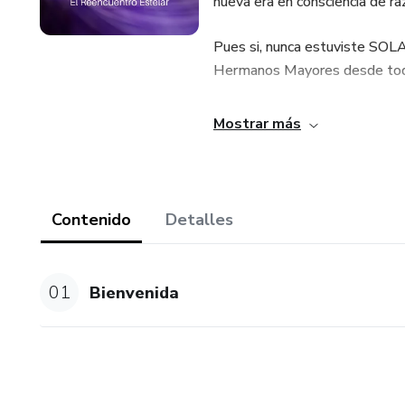
nueva era en consciencia de ra
Pues si, nunca estuviste SOLA
Hermanos Mayores desde tod
Y hoy es tiempo de abrir tu co
Mostrar más
cooperancia.
Ellos tienen grandes aportes p
Contenido
Detalles
Solo debes abrirte y permitir 
Piensa.. Cuando te has puesto 
01
Bienvenida
Cuando has estado muy triste,
Hoy te piden que abras tu cora
emocionales en las que has vi