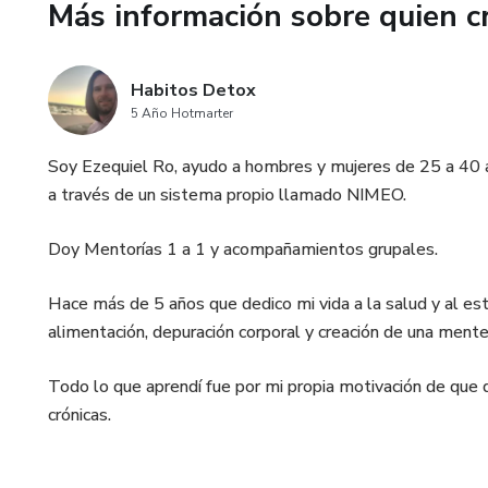
Más información sobre quien c
En este curso aprenderás a:
.Abrir tus propios Registros A
Habitos Detox
5 Año Hotmarter
.Abrir los Registros Akáshicos
Soy Ezequiel Ro, ayudo a hombres y mujeres de 25 a 40 a
a través de un sistema propio llamado NIMEO.
.A reconocer los mensajes de 
Doy Mentorías 1 a 1 y acompañamientos grupales.
.A conocer y aplicar el funcio
Hace más de 5 años que dedico mi vida a la salud y al es
.A conectar con tu Yo Superior 
alimentación, depuración corporal y creación de una ment
.A trabajar con energías sutil
Todo lo que aprendí fue por mi propia motivación de que
crónicas.
.A trabajar como Terapeuta en
.A iniciar a otros en Registros.