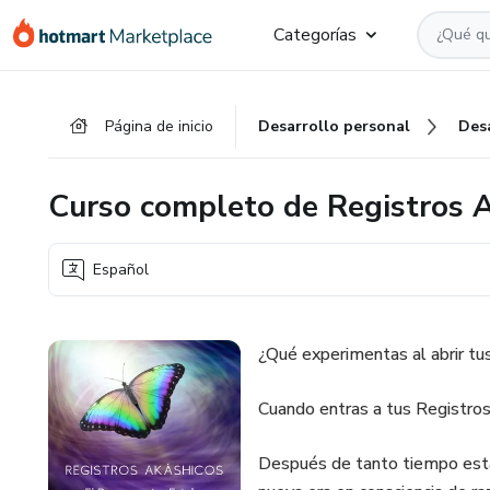
Ir
Ir
Ir
Categorías
al
a
al
contenido
la
pie
principal
página
de
Página de inicio
Desarrollo personal
Des
de
página
pago
Curso completo de Registros 
Español
¿Qué experimentas al abrir tu
Cuando entras a tus Registros 
Después de tanto tiempo estan