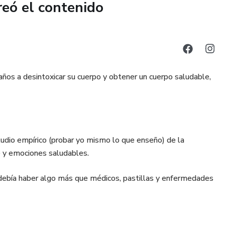
reó el contenido
káshicos;
 de otras personas;
ños a desintoxicar su cuerpo y obtener un cuerpo saludable,
tus guías;
namiento de los chakras;
tudio empírico (probar yo mismo lo que enseño) de la
o Ser Espiritual;
e y emociones saludables.
es como arcángeles y ángeles;
 debía haber algo más que médicos, pastillas y enfermedades
 Registros Akáshicos;