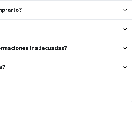
mprarlo?
ormaciones inadecuadas?
s?