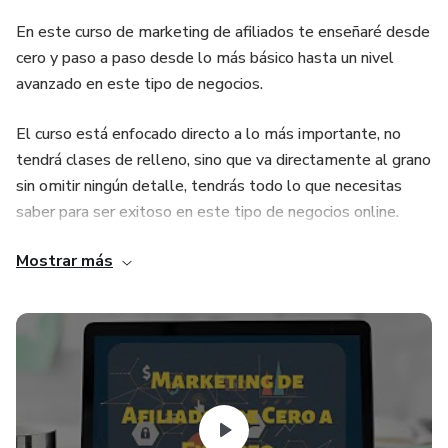
En este curso de marketing de afiliados te enseñaré desde
cero y paso a paso desde lo más básico hasta un nivel
avanzado en este tipo de negocios.
El curso está enfocado directo a lo más importante, no
tendrá clases de relleno, sino que va directamente al grano
sin omitir ningún detalle, tendrás todo lo que necesitas
saber para ser exitoso en este tipo de negocios online.
Mostrar más
El marketing de afiliado es un tema reciente en el mercado
latino, pero en el mercado de habla inglesa existe desde el
origen y crecimiento del internet. Yo tengo experiencia en
el mercado de habla inglesa, las mejores técnicas de
selección de productos, y cómo debes incrementar el
tráfico web a tus productos y también aumentar las
ventas por medio del posicionamiento a posibles
compradores.