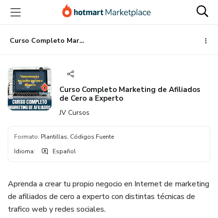
Ir
Ir
Ir
al
a
al
contenido
la
pie
principal
página
de
Curso Completo Marketing de Afiliados de Cero a Experto
de
página
pago
Curso Completo Marketing de Afiliados
de Cero a Experto
JV Cursos
Formato
:
Plantillas, Códigos Fuente
Idioma
:
Español
Aprenda a crear tu propio negocio en Internet de marketing
de afiliados de cero a experto con distintas técnicas de
trafico web y redes sociales.