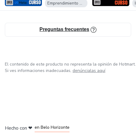
Emprendimiento Digital
Preguntas frecuentes
El contenido de este producto no representa la opinión de Hotmart.
Si ves informaciones inadecuadas,
denúncialas aquí
en Ciudad de México
en Bogotá
en Amsterdam
en Madrid
en Belo Horizonte
Hecho con
❤