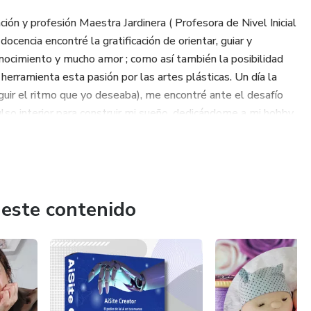
ón y profesión Maestra Jardinera ( Profesora de Nivel Inicial
cencia encontré la gratificación de orientar, guiar y
conocimiento y mucho amor ; como así también la posibilidad
 herramienta esta pasión por las artes plásticas. Un día la
eguir el ritmo que yo deseaba), me encontré ante el desafío
pulso interior para construir mi sueño, dedicándome a mi hobby
ortunidad de jugar con formas, colores, texturas de objetos
 EMPRENDER y crear mi marca con mis manos y el corazón. En
n diseños exclusivos; mi primer linea de muñecas
eo-talleres ideas, tips y conocimientos relacionados con el
 a mi.
 este contenido