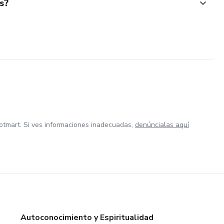
s?
otmart. Si ves informaciones inadecuadas,
denúncialas aquí
Autoconocimiento y Espiritualidad