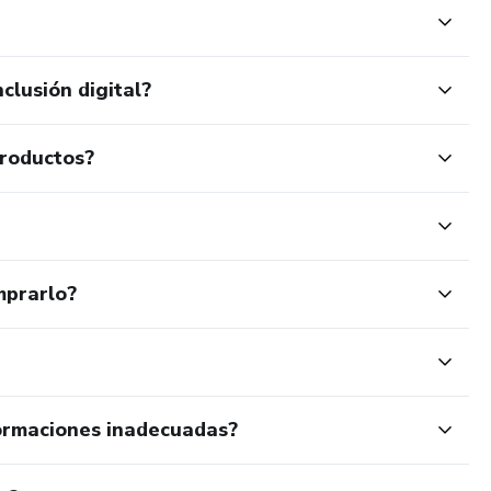
clusión digital?
productos?
mprarlo?
ormaciones inadecuadas?