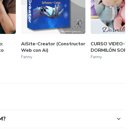
o:
AiSite-Creator (Constructor
CURSO VIDEO-TA
co
Web con Ai)
DORMILÓN SOFT
Fanny
Fanny
M?