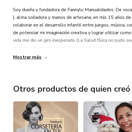
Soy dueña y fundadora de Fannylu Manualidades. De vocaci
), alma soñadora y manos de artesana, en mis 15 años de do
colaborar en el desarrollo infantil entre juegos, música, 
de potenciar mi imaginación creativa y lograr utilizar como
vida me dio un giro inesperado (La Salud física no pudo s
de reinventar mi salida laboral y decidí confiar en ese im
de toda la vida. Amo las manualidades y la maravillosa op
Mostrar más
comunes y transformarlos en especiales, únicos. Decidí
Fannylu Manualidades encontrarás delicadas creaciones co
decorativas Lali y espacios para compartir a través de vid
mundo de las manualidades. Espero les guste tanto como
Otros productos de quien creó
Fanny Brizuela