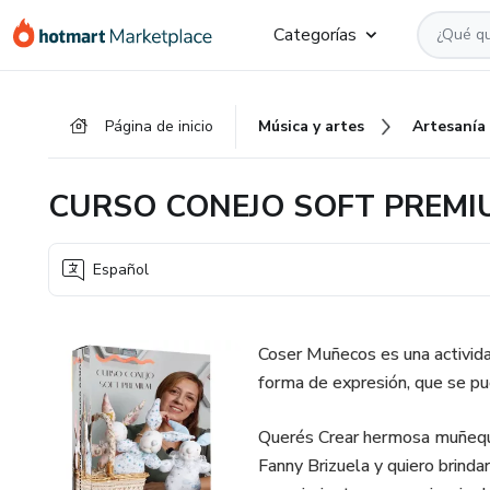
Ir
Ir
Ir
Categorías
al
a
al
contenido
la
pie
principal
página
de
Página de inicio
Música y artes
Artesanía
de
página
pago
CURSO CONEJO SOFT PREMI
Español
Coser Muñecos es una activida
forma de expresión, que se pu
Querés Crear hermosa muñeq
Fanny Brizuela y quiero brinda