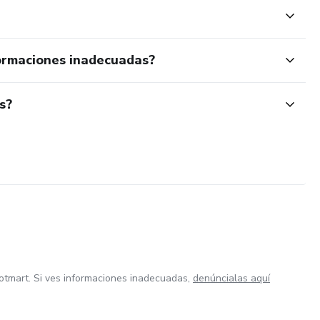
ormaciones inadecuadas?
s?
otmart. Si ves informaciones inadecuadas,
denúncialas aquí