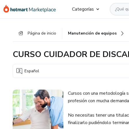
Ir
Ir
Ir
Categorías
al
a
al
contenido
la
pie
principal
página
de
Página de inicio
Manutención de equipos
de
página
pago
CURSO CUIDADOR DE DISCA
Español
Cursos con una metodología se
profesión con mucha demanda
No necesitas tener una titulac
finalizarlo pudiéndolo termina