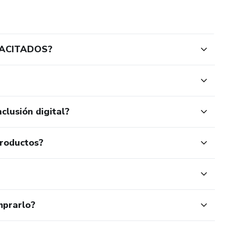
PACITADOS?
clusión digital?
productos?
mprarlo?