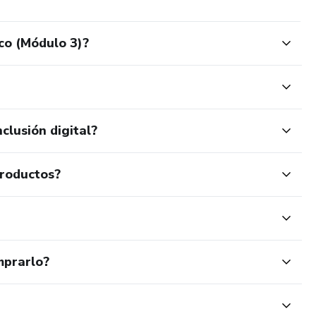
co (Módulo 3)?
clusión digital?
productos?
mprarlo?