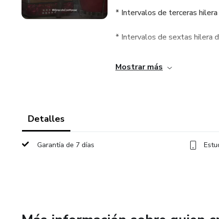
* Intervalos de terceras hilera
* Intervalos de sextas hilera 
* Intervalos de octavas hilera
Mostrar más
* Intervalos de décimas hilera
* Ejercicios cuatrillos y por te
Detalles
* Acordes hilera de afuera
Garantía de 7 días
Estu
* Como transportar una canció
* Tutorial canción Señora (in