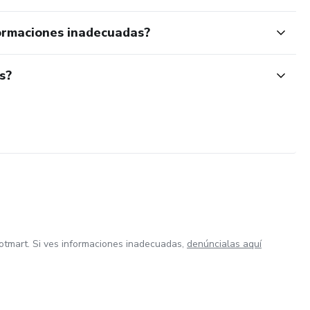
ormaciones inadecuadas?
s?
otmart. Si ves informaciones inadecuadas,
denúncialas aquí