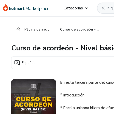
Ir
Ir
Ir
Categorías
al
a
al
contenido
la
pie
principal
página
de
Página de inicio
Curso de acordeón - Nivel básico (Módulo 3)
de
página
pago
Curso de acordeón - Nivel bás
Español
En esta tercera parte del cur
* Introducción
* Escala unisona hilera de afu