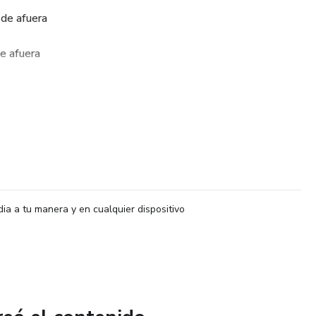
 de afuera
de afuera
 de afuera
 de afuera
rceras
dia a tu manera y en cualquier dispositivo
n
tro-puente-final-acompañamiento armonico)