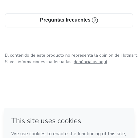
viendo por el futuro de la belleza en México
Preguntas frecuentes
El contenido de este producto no representa la opinión de Hotmart.
Si ves informaciones inadecuadas,
denúncialas aquí
en Ciudad de México
en Bogotá
en Amsterdam
en Madrid
en Belo Horizonte
Hecho con
❤