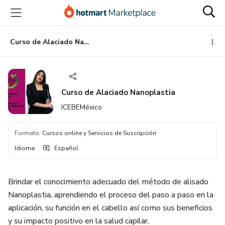
Ir
Ir
Ir
al
a
al
contenido
la
pie
principal
página
de
Curso de Alaciado Nanoplastia
de
página
pago
Curso de Alaciado Nanoplastia
ICEBEMéxico
Formato
:
Cursos online y Servicios de Suscripción
Idioma
:
Español
Brindar el conocimiento adecuado del método de alisado
Nanoplastia, aprendiendo el proceso del paso a paso en la
aplicación, su función en el cabello así como sus beneficios
y su impacto positivo en la salud capilar.