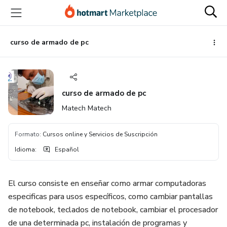
Ir
Ir
Ir
al
a
al
contenido
la
pie
principal
página
de
curso de armado de pc
de
página
pago
curso de armado de pc
Matech Matech
Formato
:
Cursos online y Servicios de Suscripción
Idioma
:
Español
El curso consiste en enseñar como armar computadoras
especificas para usos específicos, como cambiar pantallas
de notebook, teclados de notebook, cambiar el procesador
de una determinada pc, instalación de programas y