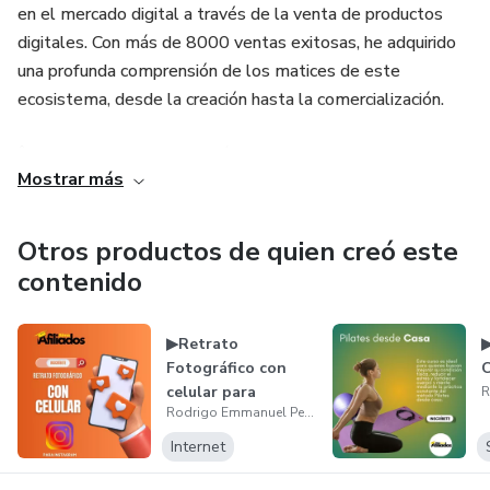
en el mercado digital a través de la venta de productos
digitales. Con más de 8000 ventas exitosas, he adquirido
una profunda comprensión de los matices de este
ecosistema, desde la creación hasta la comercialización.
🙋Mi enfoque no se limita únicamente a la venta de
Mostrar más
productos digitales; también me dedico a guiar a otras
personas en su viaje para escalar sus negocios y prosperar
en el entorno online. Como Comunity Manager, tengo la
Otros productos de quien creó este
habilidad de construir y fortalecer comunidades en línea,
contenido
fomentando conexiones significativas.
▶Retrato
▶
🤝Mi misión principal es ayudar a emprendedores y
Fotográfico con
empresas a crecer por internet. Actúo como "Closer de
celular para
Ventas", utilizando mis habilidades para cerrar tratos de
Rodrigo Emmanuel Peralta
Instagram
manera efectiva y brindar resultados tangibles.
Internet