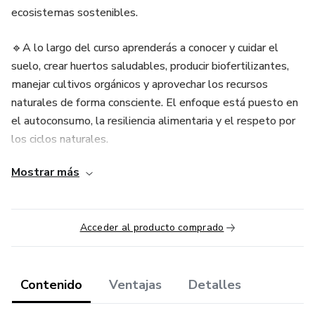
ecosistemas sostenibles.
🔹A lo largo del curso aprenderás a conocer y cuidar el
suelo, crear huertos saludables, producir biofertilizantes,
manejar cultivos orgánicos y aprovechar los recursos
naturales de forma consciente. El enfoque está puesto en
el autoconsumo, la resiliencia alimentaria y el respeto por
los ciclos naturales.
Mostrar más
🔹El curso combina teoría esencial con aplicaciones
prácticas que pueden implementarse tanto en espacios
rurales como urbanos, permitiéndote avanzar hacia un
Acceder al producto comprado
estilo de vida más autosuficiente y equilibrado.
Contenido
Ventajas
Detalles