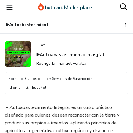
Ir
Ir
Ir
al
a
al
contenido
la
pie
principal
página
de
▶️Autoabastecimiento Integral
de
página
pago
▶️Autoabastecimiento Integral
Rodrigo Emmanuel Peralta
Formato
:
Cursos online y Servicios de Suscripción
Idioma
:
Español
🔹Autoabastecimiento Integral es un curso práctico
diseñado para quienes desean reconectar con la tierra y
producir sus propios alimentos, aplicando principios de
agricultura regenerativa, cultivo orgánico y diseño de