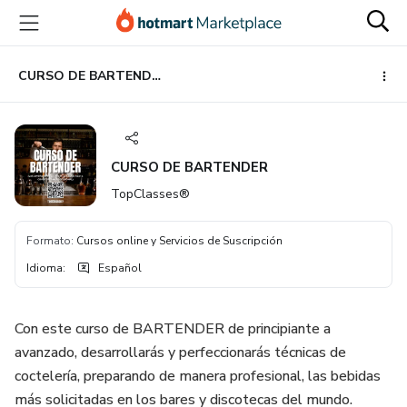
Ir
Ir
Ir
al
a
al
contenido
la
pie
principal
página
de
CURSO DE BARTENDER
de
página
pago
CURSO DE BARTENDER
TopClasses®
Formato
:
Cursos online y Servicios de Suscripción
Idioma
:
Español
Con este curso de BARTENDER de principiante a
avanzado, desarrollarás y perfeccionarás técnicas de
coctelería, preparando de manera profesional, las bebidas
más solicitadas en los bares y discotecas del mundo.