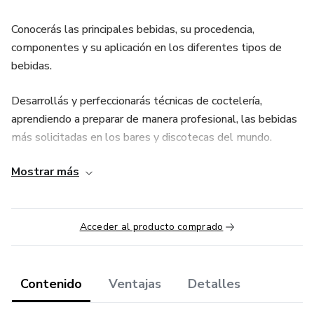
Conocerás las principales bebidas, su procedencia,
componentes y su aplicación en los diferentes tipos de
bebidas.
Desarrollás y perfeccionarás técnicas de coctelería,
aprendiendo a preparar de manera profesional, las bebidas
más solicitadas en los bares y discotecas del mundo.
Mostrar más
Aprenderás de la mano de un experto en el tema, el
equipamiento y bebidas que necesita una barra para su
correcto uso.
Acceder al producto comprado
Conocerás técnicas de decoración, que te inspirarán a crear
tu propio estilo.
Contenido
Ventajas
Detalles