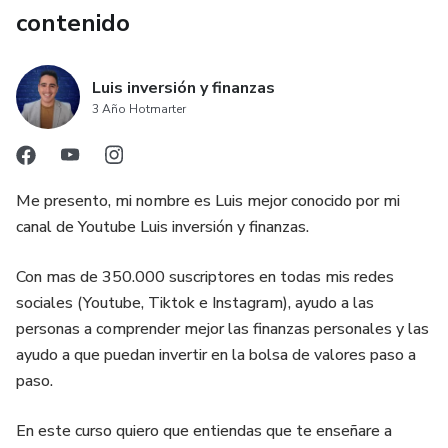
Empecemos...
contenido
“Este producto se vende a través de Hotmart. La
plataforma no hace un control editorial previo de los
Luis inversión y finanzas
productos vendidos y mucho menos evalúa la tecnicidad y
3 Año Hotmarter
experiencia de quienes los producen. La existencia de un
producto y su adquisición a través de la plataforma no
puede ser considerada como garantía de calidad de
Me presento, mi nombre es Luis mejor conocido por mi
contenido y resultado, en ningún caso. Al adquirirlo, el
canal de Youtube Luis inversión y finanzas.
comprador declara conocer esta información. Puedes
acceder a los Términos y Políticas de Hotmartaquí, incluso
Con mas de 350.000 suscriptores en todas mis redes
antes de completar la compra.
sociales (Youtube, Tiktok e Instagram), ayudo a las
personas a comprender mejor las finanzas personales y las
(Link para el anexo en la palabra AQUÍ:
ayudo a que puedan invertir en la bolsa de valores paso a
https://www.hotmart.com/legal/pt-BR)
paso.
En este curso quiero que entiendas que te enseñare a