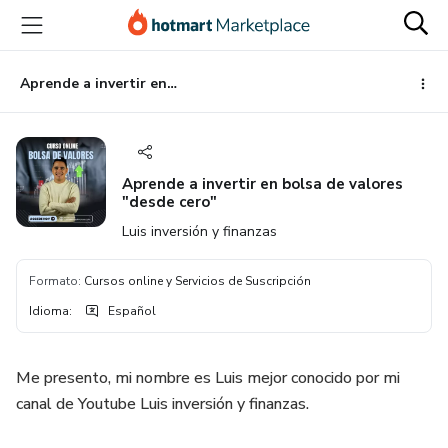
Ir
Ir
Ir
al
a
al
contenido
la
pie
principal
página
de
Aprende a invertir en bolsa de valores "desde cero"
de
página
pago
Aprende a invertir en bolsa de valores
"desde cero"
Luis inversión y finanzas
Formato
:
Cursos online y Servicios de Suscripción
Idioma
:
Español
Me presento, mi nombre es Luis mejor conocido por mi
canal de Youtube Luis inversión y finanzas.