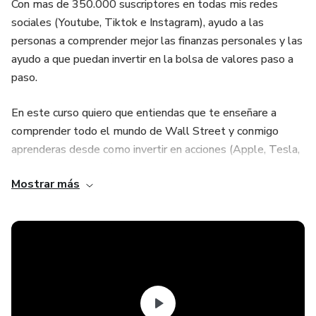
Con mas de 350.000 suscriptores en todas mis redes
sociales (Youtube, Tiktok e Instagram), ayudo a las
personas a comprender mejor las finanzas personales y las
ayudo a que puedan invertir en la bolsa de valores paso a
paso.
En este curso quiero que entiendas que te enseñare a
comprender todo el mundo de Wall Street y conmigo
aprenderas desde como invertir en acciones (Apple, Tesla,
Pepsi, Nvidia, Ferrari) hasta como ganar dinero con
Mostrar más
dividendos y utilizar el interes compuesto.
En este curso puedo destacar 3 puntos de los cuales
podras beneficiarte principalmente:
1. Mas de 30 lecciones en video donde detastaco cada
aspecto que debes tomar en cuenta antes de invertir.