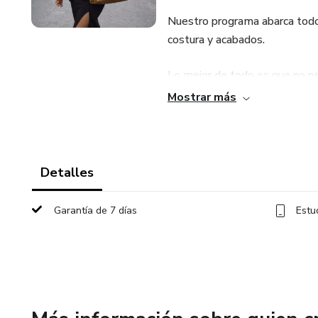
Nuestro programa abarca todos
costura y acabados.
Lo mejor de todo es que no ne
principiantes y entusiastas po
Mostrar más
descargable, podrás aprender 
creativo o aspires a convertir 
herramientas necesarias para t
Detalles
Garantía de 7 días
Estu