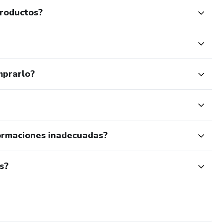
productos?
mprarlo?
ormaciones inadecuadas?
s?