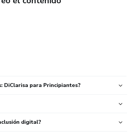
reó el contenido
 DiClarisa para Principiantes?
clusión digital?