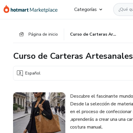
Ir
Ir
Ir
Categorías
al
a
al
contenido
la
pie
principal
página
de
Página de inicio
Curso de Carteras Artesanales: DiClarisa para Principiantes
de
página
pago
Curso de Carteras Artesanales:
Español
Descubre el fascinante mundo 
Desde la selección de materia
en el proceso de confeccionar 
,aprenderás a crear una una ca
costura manual.