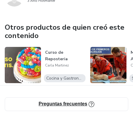
3 Año Hotmarter
Otros productos de quien creó este
contenido
Curso de
M
Reposteria
A
Carla Martinez
C
Cocina y Gastronomía
Preguntas frecuentes