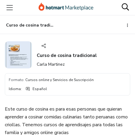
Ir
Ir
Ir
al
a
al
contenido
la
pie
principal
página
de
Curso de cosina tradicional
de
página
pago
Curso de cosina tradicional
Carla Martinez
Formato
:
Cursos online y Servicios de Suscripción
Idioma
:
Español
Este curso de cosina es para esas personas que quieran
aprender a cosinar comidas culinarias tanto peruanas como
criollas. Tenemos cursos de aprendisajes para todas las
familia y amigos online gracias