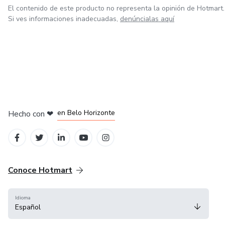
El contenido de este producto no representa la opinión de Hotmart.
Si ves informaciones inadecuadas,
denúncialas aquí
en Ciudad de México
en Bogotá
en Amsterdam
en Madrid
en Belo Horizonte
Hecho con
❤
Conoce Hotmart
Idioma
Español