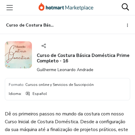
Ir
Ir
Ir
al
a
al
contenido
la
pie
principal
página
de
Curso de Costura Básica Doméstica Prime Completo - 16
de
página
pago
Curso de Costura Básica Doméstica Prime
Completo - 16
Guilherme Leonardo Andrade
Formato
:
Cursos online y Servicios de Suscripción
Idioma
:
Español
Dê os primeiros passos no mundo da costura com nosso
Curso Inicial de Costura Doméstica. Desde a configuração
da sua máquina até a finalização de projetos práticos, este