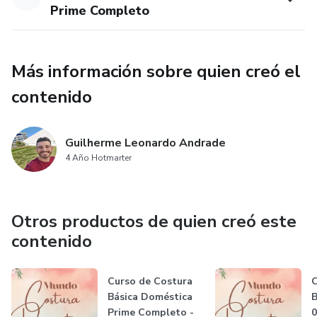
Prime Completo
Más información sobre quien creó el
contenido
Guilherme Leonardo Andrade
4 Año Hotmarter
Otros productos de quien creó este
contenido
Curso de Costura
C
Básica Doméstica
B
Prime Completo -
0